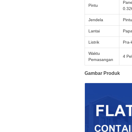
Pane
Pintu
0.32
Jendela
Pint
Lantai
Papa
Listrik
Pra-
Waktu
4 Pe
Pemasangan
Gambar Produk