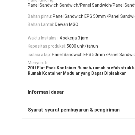
Panel Sandwich Sandwich/Panel Sandwich/Panel Sand
Bahan pintu:
Panel Sandwich EPS 50mm /Panel Sandwi
Bahan Lantai:
Dewan MGO
Waktu Instalasi:
4 pekerja 3 jam
Kapasitas produksi:
5000 unit/tahun
isolasi atap:
Panel Sandwich EPS 50mm /Panel Sandwic
Menyoroti:
,
20ft Flat Pack Kontainer Rumah
rumah prefab struktu
Rumah Kontainer Modular yang Dapat Dipisahkan
Informasi dasar
Syarat-syarat pembayaran & pengiriman