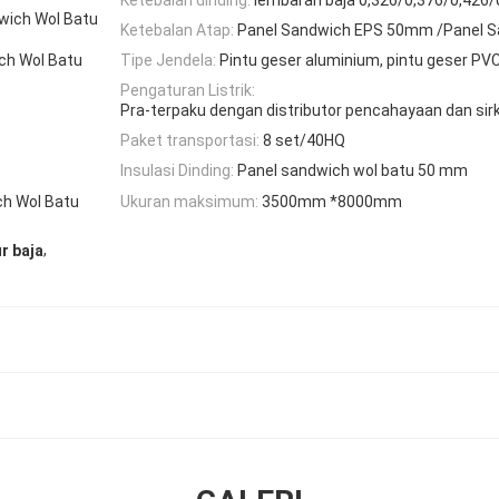
wich Wol Batu
Ketebalan Atap:
Panel Sandwich EPS 50mm /Panel S
ch Wol Batu
Tipe Jendela:
Pintu geser aluminium, pintu geser PV
Pengaturan Listrik:
Pra-terpaku dengan distributor pencahayaan dan sirk
Paket transportasi:
8 set/40HQ
Insulasi Dinding:
Panel sandwich wol batu 50 mm
h Wol Batu
Ukuran maksimum:
3500mm *8000mm
,
r baja