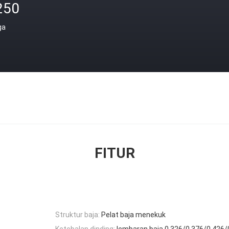
250
ga
FITUR
Struktur baja:
Pelat baja menekuk
Ketebalan dinding:
lembaran baja 0,326/0,376/0,42