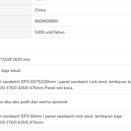
China
8609009000
5000 unit/Tahun
0*2438*2620 mm
t baja tekuk
l sandwich EPS 50/75/100mm / panel sandwich rock wool, lembaran b
6/0.376/0.426/0.476mm Panel wol kaca
a abu-abu putih dan warna opsional
l sandwich EPS 50mm / panel sandwich rock wool, lembaran baja
6/0.376/0.426/0.476mm