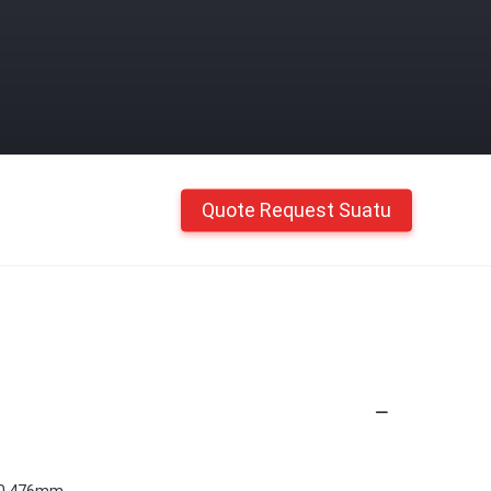
Quote Request Suatu
6/0,476mm