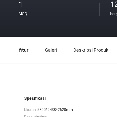
1
1
MOQ
har
fitur
Galeri
Deskripsi Produk
Spesifikasi
Ukuran:
5800*2438*2620mm
Panel dinding: