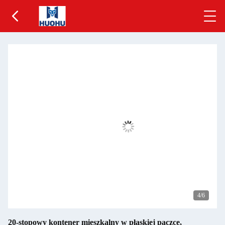
5
/6
20-stopowy kontener mieszkalny w płaskiej paczce,