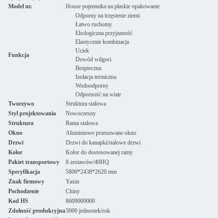
Model nr.
House pojemnika na płaskie opakowanie
Odporny na trzęsienie ziemi
Łatwo ruchomy
Ekologiczna przyjazność
Elastycznie kombinacja
Uciek
Funkcja
Dowód wilgoci
Bezpieczna
Izolacja termiczna
Wodoodporny
Odporność na wiatr
Tworzywo
Struktura stalowa
Styl projektowania
Nowoczesny
Struktura
Rama stalowa
Okno
Aluminiowe przesuwane okno
Drzwi
Drzwi do kanapki/stalowe drzwi
Kolor
Kolor do dostosowanej ramy
Pakiet transportowy
8 zestawów/40HQ
Specyfikacja
5800*2438*2620 mm
Znak firmowy
Yaxin
Pochodzenie
Chiny
Kod HS
8609009000
Zdolność produkcyjna
5000 jednostek/rok