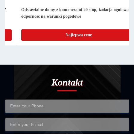
a i
Kompaktowe, odłączalne, prefabrykowane domy z
pojemnikami, łatwe w czyszczeniu i nieprzepuszczalne
Najlepszą cenę
Kontakt