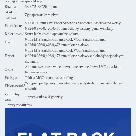
Szczegółowe specyfikacje
Rozmiar
5800*2438*2620 mm
Struktura
Zginająca stalowa płyta
stalowa
50/75/100 mm EPS Panel Sandwich Sandwich Panel/Wełna wełny,
Panel ściany
0,326/0,376/0,426/0,476 mm stalowy szklany panel wełniany
Kolor ściany
Szary biały kolor i opcjonalne kolory
6 mm EPS Sandwich Panel/Rock Wool Sandwich Panel,
Dach
0,326/0,376/0,426/0,476 mm arkusz stalowy
6 mm EPS Sandwich Panel/Rock Wool Sandwich Panel,
Drzwi
0,326/0,376/0,426/0,476 mm arkusz stalowy z blokadą/opcjonalnymi
drzwiami
Aluminiowe przesuwane drzwi, przesuwane drzwi PVC z paskiem
Okno
bezpieczeństwa
Podłoga
Tablica MGO /opcjonalna podłoga
Wstępnie podłączony z zainstalowanym dystrybutorem oświetlenia i
Elektryczność
obwodu
Zainstaluj
4 pracowników 3 godziny
czas
Obrazy produktów