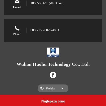
18665663291@163.com
E-mail
0086-158-0029-4893
Phone
Wuhan Huohu Technology Co., Ltd.
Najlepszą cenę
Get a Quote
Wuhan Huohu Technology Co., Ltd.