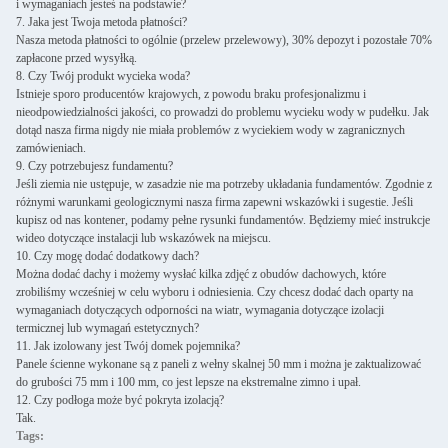
i wymaganiach jesteś na podstawie?
7. Jaka jest Twoja metoda płatności?
Nasza metoda płatności to ogólnie (przelew przelewowy), 30% depozyt i pozostałe 70%
zapłacone przed wysyłką.
8. Czy Twój produkt wycieka woda?
Istnieje sporo producentów krajowych, z powodu braku profesjonalizmu i
nieodpowiedzialności jakości, co prowadzi do problemu wycieku wody w pudełku. Jak
dotąd nasza firma nigdy nie miała problemów z wyciekiem wody w zagranicznych
zamówieniach.
9. Czy potrzebujesz fundamentu?
Jeśli ziemia nie ustępuje, w zasadzie nie ma potrzeby układania fundamentów. Zgodnie z
różnymi warunkami geologicznymi nasza firma zapewni wskazówki i sugestie. Jeśli
kupisz od nas kontener, podamy pełne rysunki fundamentów. Będziemy mieć instrukcje
wideo dotyczące instalacji lub wskazówek na miejscu.
10. Czy mogę dodać dodatkowy dach?
Można dodać dachy i możemy wysłać kilka zdjęć z obudów dachowych, które
zrobiliśmy wcześniej w celu wyboru i odniesienia. Czy chcesz dodać dach oparty na
wymaganiach dotyczących odporności na wiatr, wymagania dotyczące izolacji
termicznej lub wymagań estetycznych?
11. Jak izolowany jest Twój domek pojemnika?
Panele ścienne wykonane są z paneli z wełny skalnej 50 mm i można je zaktualizować
do grubości 75 mm i 100 mm, co jest lepsze na ekstremalne zimno i upał.
12. Czy podłoga może być pokryta izolacją?
Tak.
Tags: