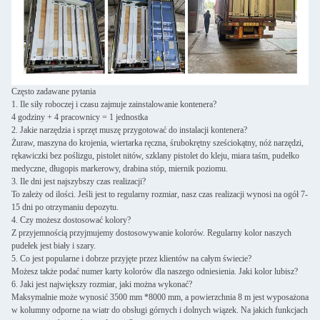
Często zadawane pytania
1. Ile siły roboczej i czasu zajmuje zainstalowanie kontenera?
4 godziny + 4 pracownicy = 1 jednostka
2. Jakie narzędzia i sprzęt muszę przygotować do instalacji kontenera?
Żuraw, maszyna do krojenia, wiertarka ręczna, śrubokrętny sześciokątny, nóż narzędzi,
rękawiczki bez poślizgu, pistolet nitów, szklany pistolet do kleju, miara taśm, pudełko
medyczne, długopis markerowy, drabina stóp, miernik poziomu.
3. Ile dni jest najszybszy czas realizacji?
To zależy od ilości. Jeśli jest to regularny rozmiar, nasz czas realizacji wynosi na ogół 7-
15 dni po otrzymaniu depozytu.
4. Czy możesz dostosować kolory?
Z przyjemnością przyjmujemy dostosowywanie kolorów. Regularny kolor naszych
pudełek jest biały i szary.
5. Co jest popularne i dobrze przyjęte przez klientów na całym świecie?
Możesz także podać numer karty kolorów dla naszego odniesienia. Jaki kolor lubisz?
6. Jaki jest największy rozmiar, jaki można wykonać?
Maksymalnie może wynosić 3500 mm *8000 mm, a powierzchnia 8 m jest wyposażona
w kolumny odporne na wiatr do obsługi górnych i dolnych wiązek. Na jakich funkcjach