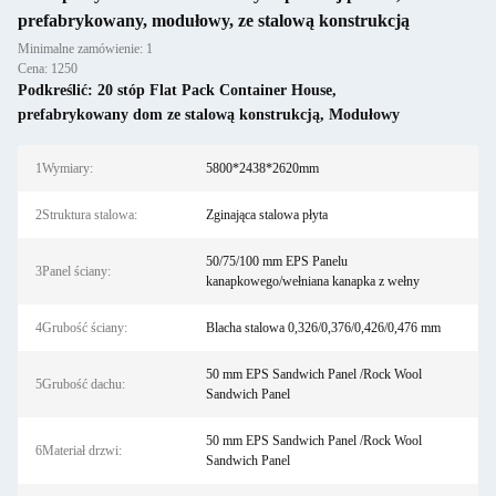
prefabrykowany, modułowy, ze stalową konstrukcją
Minimalne zamówienie: 1
Cena: 1250
Podkreślić:
20 stóp Flat Pack Container House
,
prefabrykowany dom ze stalową konstrukcją
,
Modułowy
1Wymiary:
5800*2438*2620mm
2Struktura stalowa:
Zginająca stalowa płyta
50/75/100 mm EPS Panelu
3Panel ściany:
kanapkowego/wełniana kanapka z wełny
4Grubość ściany:
Blacha stalowa 0,326/0,376/0,426/0,476 mm
50 mm EPS Sandwich Panel /Rock Wool
5Grubość dachu:
Sandwich Panel
50 mm EPS Sandwich Panel /Rock Wool
6Materiał drzwi:
Sandwich Panel