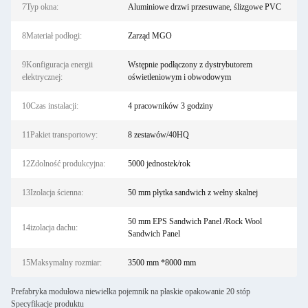
7Typ okna:
Aluminiowe drzwi przesuwane, ślizgowe PVC
8Materiał podłogi:
Zarząd MGO
9Konfiguracja energii
Wstępnie podłączony z dystrybutorem
elektrycznej:
oświetleniowym i obwodowym
10Czas instalacji:
4 pracowników 3 godziny
11Pakiet transportowy:
8 zestawów/40HQ
12Zdolność produkcyjna:
5000 jednostek/rok
13Izolacja ścienna:
50 mm płytka sandwich z wełny skalnej
50 mm EPS Sandwich Panel /Rock Wool
14izolacja dachu:
Sandwich Panel
15Maksymalny rozmiar:
3500 mm *8000 mm
Prefabryka modułowa niewielka pojemnik na płaskie opakowanie 20 stóp
Specyfikacje produktu