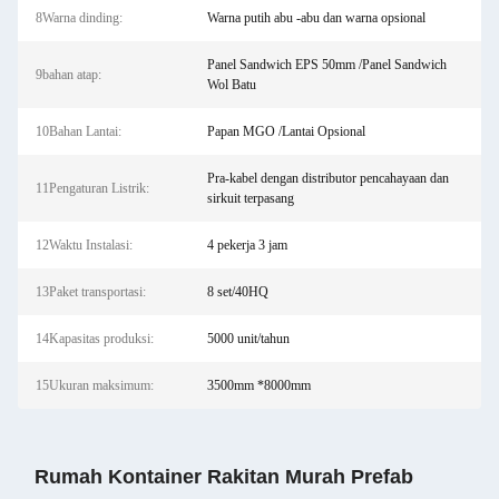
8Warna dinding:
Warna putih abu -abu dan warna opsional
Panel Sandwich EPS 50mm /Panel Sandwich
9bahan atap:
Wol Batu
10Bahan Lantai:
Papan MGO /Lantai Opsional
Pra-kabel dengan distributor pencahayaan dan
11Pengaturan Listrik:
sirkuit terpasang
12Waktu Instalasi:
4 pekerja 3 jam
13Paket transportasi:
8 set/40HQ
14Kapasitas produksi:
5000 unit/tahun
15Ukuran maksimum:
3500mm *8000mm
Rumah Kontainer Rakitan Murah Prefab