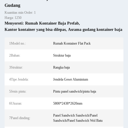
Gudang
Kuantitas min Order: 1
Harga: 1250
Menyoroti:
Rumah Kontainer Baja Prefab
,
Kantor kontainer yang bisa dilepas
,
Asrama gudang kontainer baja
1Model no.:
Rumah Kontainer Flat Pack
2Bahan:
Struktur baja
3Struktur:
Rangka baja
4Tipe Jendela:
Jendela Geser Aluminium
5Jenis pintu:
Pintu panel sandwich/pintu baja
6Ukuran:
5800*2438*2620mm
Panel Sandwich Sandwich/Panel
7Panel dinding:
Sandwich/Panel Sandwich Wol Batu