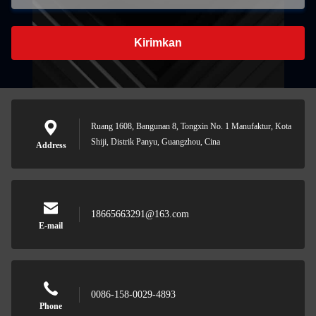
Kirimkan
Ruang 1608, Bangunan 8, Tongxin No. 1 Manufaktur, Kota
Shiji, Distrik Panyu, Guangzhou, Cina
Address
18665663291@163.com
E-mail
0086-158-0029-4893
Phone