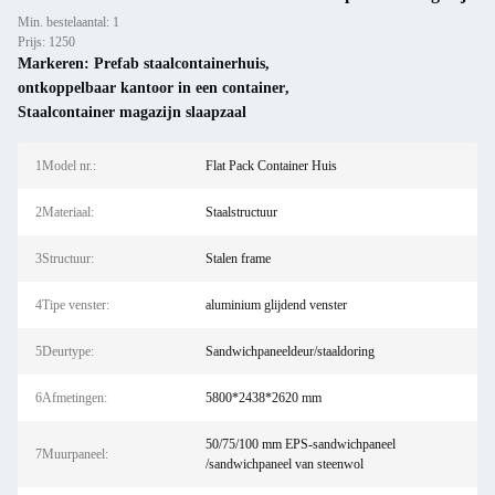
Min. bestelaantal: 1
Prijs: 1250
Markeren:
Prefab staalcontainerhuis
,
ontkoppelbaar kantoor in een container
,
Staalcontainer magazijn slaapzaal
1Model nr.:
Flat Pack Container Huis
2Materiaal:
Staalstructuur
3Structuur:
Stalen frame
4Tipe venster:
aluminium glijdend venster
5Deurtype:
Sandwichpaneeldeur/staaldoring
6Afmetingen:
5800*2438*2620 mm
50/75/100 mm EPS-sandwichpaneel
7Muurpaneel:
/sandwichpaneel van steenwol