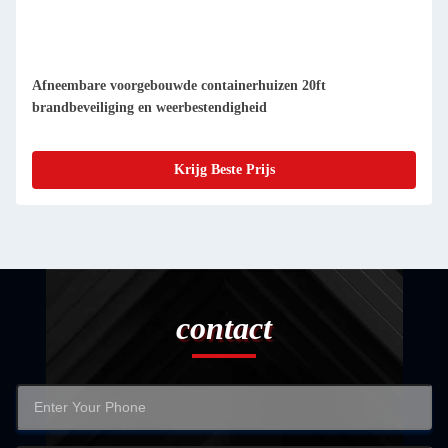
Compacte afneembare prefab-containerwoningen makkelijk
schoon te maken en stofdicht
Krijg Beste Prijs
contact