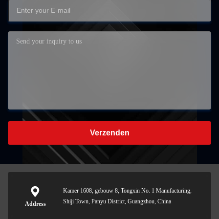
Verzenden
Kamer 1608, gebouw 8, Tongxin No. 1 Manufacturing,
Shiji Town, Panyu District, Guangzhou, China
Address