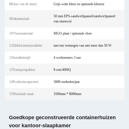
8Kleur van de muur:
Grijs-witte kleur en optionele kleuren
50 mm EPS-sandwichpaneel/sandwichpaneel
9Dakmateriaal:
van steenwol
10Vloermateriaal:
MGO plaat / optionele vloer
11Elektriciteitsinstallatie:
met een vermogen van niet meer dan 50 W
12Installatietijd:
4 werknemers 3 uur
13Transportpakket:
8 sets/40HQ
14Productiecapaciteit:
5000 eenheden/jaar
15Maximale maat:
3500mm * 8000mm
Goedkope geconstrueerde containerhuizen
voor kantoor-slaapkamer