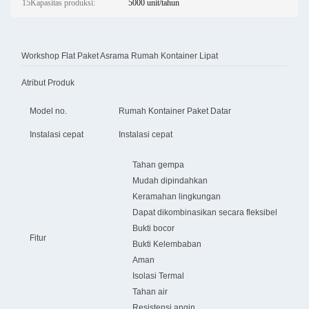
15Kapasitas produksi:
5000 unit/tahun
Workshop Flat Paket Asrama Rumah Kontainer Lipat
Atribut Produk
Model no.
Rumah Kontainer Paket Datar
Instalasi cepat
Instalasi cepat
Tahan gempa
Mudah dipindahkan
Keramahan lingkungan
Dapat dikombinasikan secara fleksibel
Bukti bocor
Fitur
Bukti Kelembaban
Aman
Isolasi Termal
Tahan air
Resistensi angin