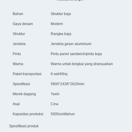
Bahan
Struktur baja
Gaya desain
Modern
Struktur
Rangka baja
Jendela
Jendela geser aluminium
Pintu
Pintu panel sandwich/pintu baja
Warna
Warna untuk bingkai yang disesuaikan
Paket transportasi
8 set/40hq
Spesifikasi
5800*2438*2620mm
Merek dagang
Yaxin
Asal
Cina
Kapasitas produksi
5000unit/tahun
Spesifikasi produk