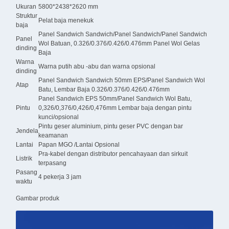
Ukuran
5800*2438*2620 mm
Struktur
Pelat baja menekuk
baja
Panel Sandwich Sandwich/Panel Sandwich/Panel Sandwich
Panel
Wol Batuan, 0.326/0.376/0.426/0.476mm Panel Wol Gelas
dinding
Baja
Warna
Warna putih abu -abu dan warna opsional
dinding
Panel Sandwich Sandwich 50mm EPS/Panel Sandwich Wol
Atap
Batu, Lembar Baja 0.326/0.376/0.426/0.476mm
Panel Sandwich EPS 50mm/Panel Sandwich Wol Batu,
Pintu
0,326/0,376/0,426/0,476mm Lembar baja dengan pintu
kunci/opsional
Pintu geser aluminium, pintu geser PVC dengan bar
Jendela
keamanan
Lantai
Papan MGO /Lantai Opsional
Pra-kabel dengan distributor pencahayaan dan sirkuit
Listrik
terpasang
Pasang
4 pekerja 3 jam
waktu
Gambar produk