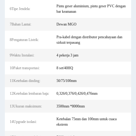
Pintu geser aluminium, pintu geser PVC dengan
6Tipe Jendela:
bar keamanan
7Bahan Lantai:
Dewan MGO
Pra-kabel dengan distributor pencahayaan dan
8Pengaturan Listrik:
sirkuit terpasang
9Waktu Instalasi:
4 pekerja 3 jam
10Paket transportasi:
8 set/40HQ
11Ketebalan dinding:
50/75/100mm
12Ketebalan lembaran baja:
0,326/0,376/0,426/0,476mm
13Ukuran maksimum:
3500mm *8000mm
Ketebalan 75mm dan 100mm untuk cuaca
14Upgrade isolasi:
ekstrem