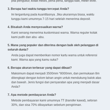
pita pengukur, kotak medis, pena pena, tangga kaki, meter level.
3. Berapa hari waktu tunggu tercepat Anda?
Ini tergantung pada kuantitasnya. Jika ukurannya biasa, waktu
tunggu kami umumnya 7-15 hari setelah menerima deposit.
4. Bisakah Anda menyesuaikan warna?
Kami senang menerima kustomisasi warna. Warna reguler kotak
kami putih dan abu -abu.
5. Mana yang populer dan diterima dengan baik oleh pelanggan di
seluruh dunia?
Anda juga dapat memberikan nomor kartu warna untuk referensi
kami. Warna apa yang kamu suka?
6. Berapa ukuran terbesar yang dapat dibuat?
Maksimum dapat menjadi 3500mm *8000mm, dan permukaan 8m
dilengkapi dengan kolom tahan angin untuk mendukung balok atas
dan bawah. Jenis fungsi dan persyaratan apa yang menjadi dasar
Anda?
7. Apa metode pembayaran Anda?
Metode pembayaran kami umumnya TT (transfer kawat), setoran
30%, dan sisa 70% dibayarkan sebelum pengiriman.