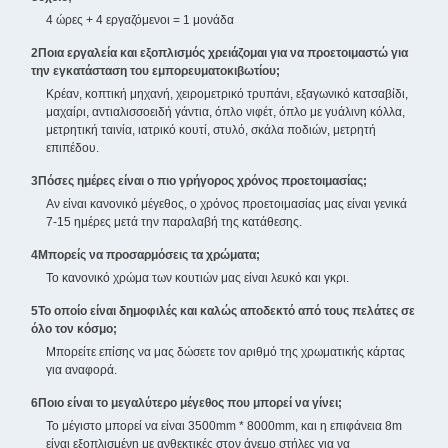
4 ώρες + 4 εργαζόμενοι = 1 μονάδα
2Ποια εργαλεία και εξοπλισμός χρειάζομαι για να προετοιμαστώ για
την εγκατάσταση του εμπορευματοκιβωτίου;
Κρέαν, κοπτική μηχανή, χειρομετρικό τρυπάνι, εξαγωνικό κατσαβίδι,
μαχαίρι, αντιαλισσοειδή γάντια, όπλο νιφέτ, όπλο με γυάλινη κόλλα,
μετρητική ταινία, ιατρικό κουτί, στυλό, σκάλα ποδιών, μετρητή
επιπέδου.
3Πόσες ημέρες είναι ο πιο γρήγορος χρόνος προετοιμασίας;
Αν είναι κανονικό μέγεθος, ο χρόνος προετοιμασίας μας είναι γενικά
7-15 ημέρες μετά την παραλαβή της κατάθεσης.
4Μπορείς να προσαρμόσεις τα χρώματα;
Το κανονικό χρώμα των κουτιών μας είναι λευκό και γκρι.
5Το οποίο είναι δημοφιλές και καλώς αποδεκτό από τους πελάτες σε
όλο τον κόσμο;
Μπορείτε επίσης να μας δώσετε τον αριθμό της χρωματικής κάρτας
για αναφορά.
6Ποιο είναι το μεγαλύτερο μέγεθος που μπορεί να γίνει;
Το μέγιστο μπορεί να είναι 3500mm * 8000mm, και η επιφάνεια 8m
είναι εξοπλισμένη με ανθεκτικές στον άνεμο στήλες για να