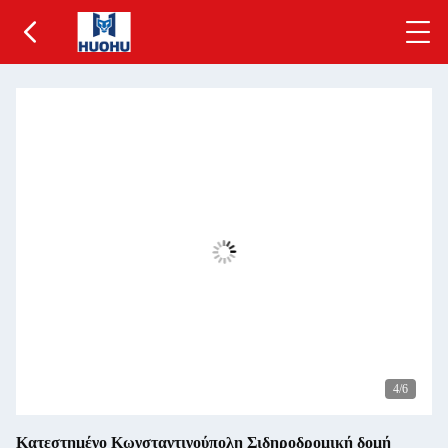
5
/6
Κατεστημένο Κωνσταντινούπολη Σιδηροδρομική δομή