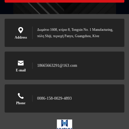
Δωμάτιο 1608, κτίριο 8, Tongxin No. 1 Manufacturing,
πόλη Shiji, περιοχή Panyu, Guangzhou, Κίνα
Address
18665663291@163.com
E-mail
0086-158-0029-4893
Phone