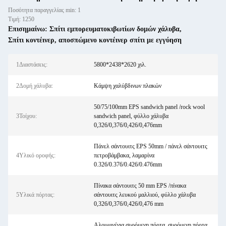
Ποσότητα παραγγελίας min: 1
Τιμή: 1250
Επισημαίνω:
Σπίτι εμπορευματοκιβωτίων δομών χάλυβα
,
Σπίτι κοντέινερ
,
αποσπώμενο κοντέινερ σπίτι με εγγύηση
1Διαστάσεις:
5800*2438*2620 χιλ.
2Δομή χάλυβα:
Κάμψη χαλύβδινων πλακών
50/75/100mm EPS sandwich panel /rock wool
3Τοίχου:
sandwich panel, φύλλο χάλυβα
0,326/0,376/0,426/0,476mm
Πάνελ σάντουιτς EPS 50mm / πάνελ σάντουιτς
4Υλικό οροφής:
πετροβάμβακα, λαμαρίνα
0.326/0.376/0.426/0.476mm
Πίνακα σάντουιτς 50 mm EPS /πίνακα
5Υλικά πόρτας:
σάντουιτς λευκού μαλλιού, φύλλο χάλυβα
0,326/0,376/0,426/0,476 mm
Αλουμινένια συρόμενη πόρτα, συρόμενη πόρτα