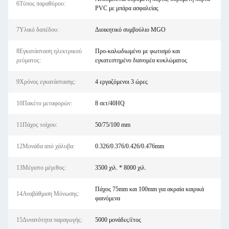
6Τύπος παραθύρου:
PVC με μπάρα ασφαλείας
7Υλικό δαπέδου:
Διοικητικό συμβούλιο MGO
8Εγκατάσταση ηλεκτρικού
Προ-καλωδιωμένο με φωτισμό και
ρεύματος:
εγκατεστημένο διανομέα κυκλώματος
9Χρόνος εγκατάστασης:
4 εργαζόμενοι 3 ώρες
10Πακέτο μεταφορών:
8 σετ/40HQ
11Πάχος τοίχου:
50/75/100 mm
12Μονάδα από χάλυβα:
0.326/0.376/0.426/0.476mm
13Μέγιστο μέγεθος:
3500 χιλ. * 8000 χιλ.
Πάχος 75mm και 100mm για ακραία καιρικά
14Αναβάθμιση Μόνωσης:
φαινόμενα
15Δυνατότητα παραγωγής:
5000 μονάδες/έτος