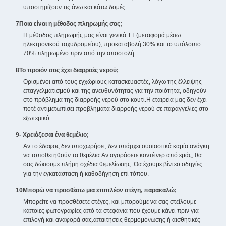
υποστηρίξουν τις άνω και κάτω δομές.
7Ποια είναι η μέθοδος πληρωμής σας;
Η μέθοδος πληρωμής μας είναι γενικά TT (μεταφορά μέσω
ηλεκτρονικού ταχυδρομείου), προκαταβολή 30% και το υπόλοιπο
70% πληρωμένο πριν από την αποστολή.
8Το προϊόν σας έχει διαρροές νερού;
Ορισμένοι από τους εγχώριους κατασκευαστές, λόγω της έλλειψης
επαγγελματισμού και της ανευθυνότητας για την ποιότητα, οδηγούν
στο πρόβλημα της διαρροής νερού στο κουτί.Η εταιρεία μας δεν έχει
ποτέ αντιμετωπίσει προβλήματα διαρροής νερού σε παραγγελίες στο
εξωτερικό.
9- Χρειάζεσαι ένα θεμέλιο;
Αν το έδαφος δεν υποχωρήσει, δεν υπάρχει ουσιαστικά καμία ανάγκη
να τοποθετηθούν τα θεμέλια.Αν αγοράσετε κοντέινερ από εμάς, θα
σας δώσουμε πλήρη σχέδια θεμελίωσης. Θα έχουμε βίντεο οδηγίες
για την εγκατάσταση ή καθοδήγηση επί τόπου.
10Μπορώ να προσθέσω μια επιπλέον στέγη, παρακαλώ;
Μπορείτε να προσθέσετε στέγες, και μπορούμε να σας στείλουμε
κάποιες φωτογραφίες από τα στεφάνια που έχουμε κάνει πριν για
επιλογή και αναφορά σας.απαιτήσεις θερμομόνωσης ή αισθητικές