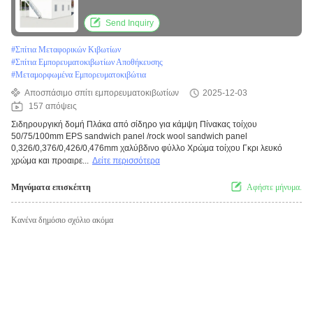
Send Inquiry
#
Σπίτια Μεταφορικών Κιβωτίων
#
Σπίτια Εμπορευματοκιβωτίων Αποθήκευσης
#
Μεταμορφωμένα Εμπορευματοκιβώτια
Αποσπάσιμο σπίτι εμπορευματοκιβωτίων
2025-12-03
157 απόψεις
Σιδηρουργική δομή Πλάκα από σίδηρο για κάμψη Πίνακας τοίχου
50/75/100mm EPS sandwich panel /rock wool sandwich panel
0,326/0,376/0,426/0,476mm χαλύβδινο φύλλο Χρώμα τοίχου Γκρι λευκό
χρώμα και προαιρε...
Δείτε περισσότερα
Μηνύματα επισκέπτη
Αφήστε μήνυμα.
Κανένα δημόσιο σχόλιο ακόμα