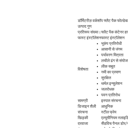
डॉर्मिटरीज़ वर्कशॉप फ्लैट पैक फोल्ड
उत्पाद गुण
प्रतिरूप संख्या।
फ्लैट पैक कंटेनर ह
फास्ट इंस्टॉलेशन
फास्ट इंस्टॉलेशन
भूकंप प्रतिरोधी
आसानी से जंगम
पर्यावरण मित्रता
लचीले ढंग से संयोज
लीक सबूत
विशेषता
नमी का प्रमाण
सुरक्षित
थर्मल इन्सुलेशन
जलरोधक
पवन प्रतिरोध
सामग्री
इस्पात संरचना
डिजाइन शैली
आधुनिक
संरचना
स्टील फ्रेम
खिड़की
एल्यूमीनियम स्लाइड
दरवाजा
सैंडविच पैनल डोर/