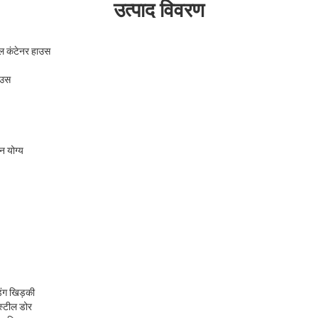
उत्पाद विवरण
ेबल कंटेनर हाउस
ाउस
न योग्य
िंग खिड़की
स्टील डोर