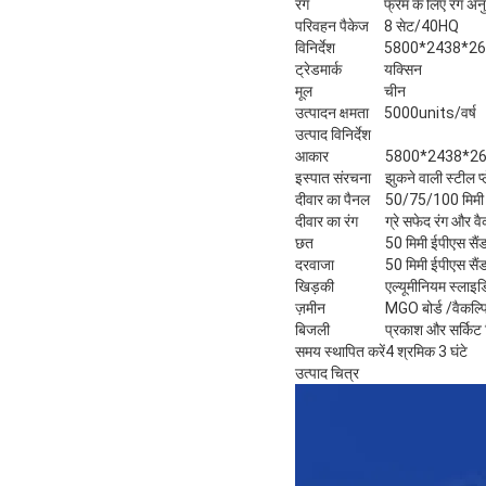
रंग
फ्रेम के लिए रंग अ
परिवहन पैकेज
8 सेट/40HQ
विनिर्देश
5800*2438*262
ट्रेडमार्क
यक्सिन
मूल
चीन
उत्पादन क्षमता
5000units/वर्ष
उत्पाद विनिर्देश
आकार
5800*2438*262
इस्पात संरचना
झुकने वाली स्टील प्
दीवार का पैनल
50/75/100 मिमी ई
दीवार का रंग
ग्रे सफेद रंग और वै
छत
50 मिमी ईपीएस सै
दरवाजा
50 मिमी ईपीएस सै
खिड़की
एल्यूमीनियम स्लाइड
ज़मीन
MGO बोर्ड /वैकल्
बिजली
प्रकाश और सर्किट व
समय स्थापित करें
4 श्रमिक 3 घंटे
उत्पाद चित्र