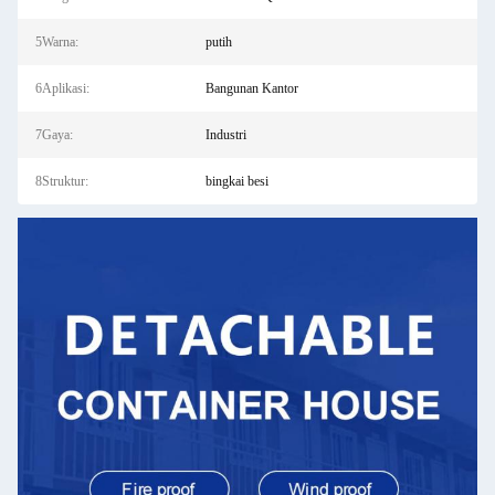
5Warna:
putih
6Aplikasi:
Bangunan Kantor
7Gaya:
Industri
8Struktur:
bingkai besi