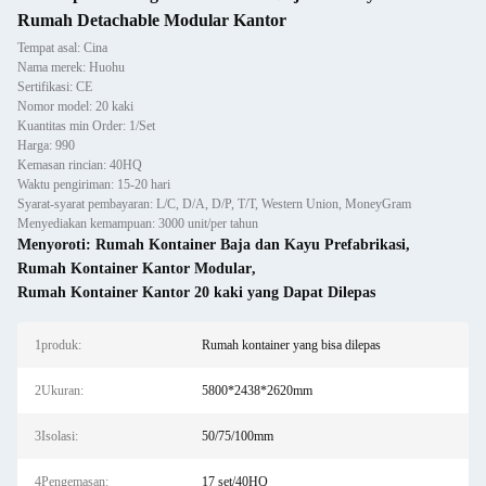
Rumah Detachable Modular Kantor
Tempat asal: Cina
Nama merek: Huohu
Sertifikasi: CE
Nomor model: 20 kaki
Kuantitas min Order: 1/Set
Harga: 990
Kemasan rincian: 40HQ
Waktu pengiriman: 15-20 hari
Syarat-syarat pembayaran: L/C, D/A, D/P, T/T, Western Union, MoneyGram
Menyediakan kemampuan: 3000 unit/per tahun
Menyoroti:
Rumah Kontainer Baja dan Kayu Prefabrikasi
,
Rumah Kontainer Kantor Modular
,
Rumah Kontainer Kantor 20 kaki yang Dapat Dilepas
1produk:
Rumah kontainer yang bisa dilepas
2Ukuran:
5800*2438*2620mm
3Isolasi:
50/75/100mm
4Pengemasan:
17 set/40HQ