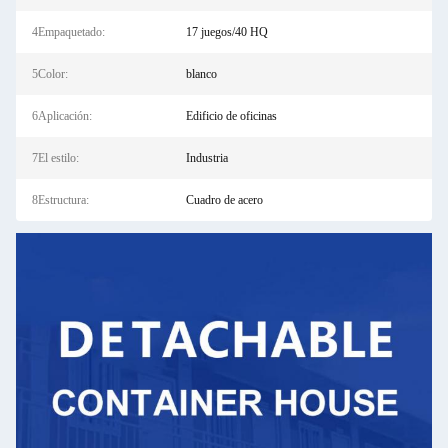
4Empaquetado:
17 juegos/40 HQ
5Color:
blanco
6Aplicación:
Edificio de oficinas
7El estilo:
Industria
8Estructura:
Cuadro de acero