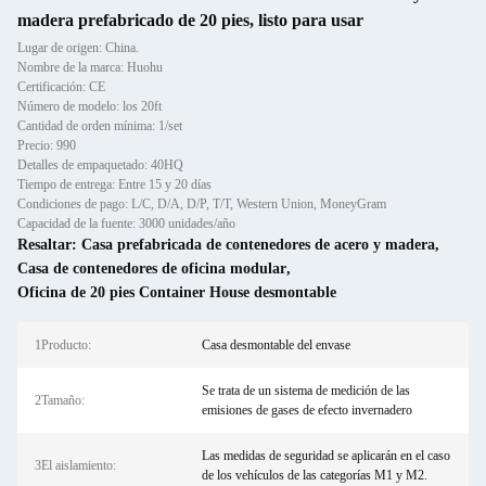
madera prefabricado de 20 pies, listo para usar
Lugar de origen: China.
Nombre de la marca: Huohu
Certificación: CE
Número de modelo: los 20ft
Cantidad de orden mínima: 1/set
Precio: 990
Detalles de empaquetado: 40HQ
Tiempo de entrega: Entre 15 y 20 días
Condiciones de pago: L/C, D/A, D/P, T/T, Western Union, MoneyGram
Capacidad de la fuente: 3000 unidades/año
Resaltar:
Casa prefabricada de contenedores de acero y madera
,
Casa de contenedores de oficina modular
,
Oficina de 20 pies Container House desmontable
1Producto:
Casa desmontable del envase
Se trata de un sistema de medición de las
2Tamaño:
emisiones de gases de efecto invernadero
Las medidas de seguridad se aplicarán en el caso
3El aislamiento:
de los vehículos de las categorías M1 y M2.