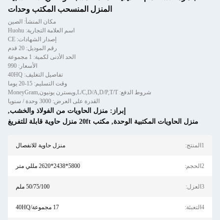
المنزل المنسحب المكتب وحدات
مكان المنشأ: الصين
اسم العلامة التجارية: Huohu
إصدار الشهادات: CE
رقم الموديل: 20 قدم
الحد الأدنى لكمية: 1 مجموعة
الأسعار: 990
تفاصيل التغليف: 40HQ
وقت التسليم: 15-20 يوما
شروط الدفع: L/C,D/A,D/P,T/T,ويسترن يونيون,MoneyGram
القدرة على العرض: 3000 وحدة / سنويا
إبراز:
منزل الحاويات من الفولاذ والخشب
,
يات المكتبية الوحدة
,
مكتب 20ft منزل حاوية قابلة للتفريغ
منزل حاوية للانفصال
5800*2438*2620 مللي متر
50/75/100 ملم
17 مجموعة/40HQ