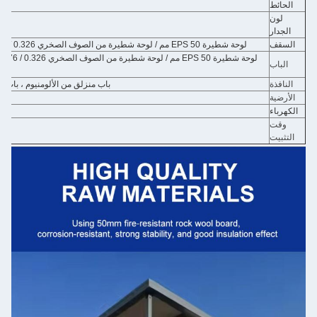
الفولاذي 
لون أبي
لوحة شطيرة EPS 50 مم / لوحة شطيرة من الصوف الصخري 0.326 / 0.376 / 0.426 / 0.476 مم من الصفيح الفولاذي
لوحة شطيرة
باب منزلق من الألومنيوم ، باب منزلق من البولي فين
لوح MGO / 
أسلاك مسبقة مع إ