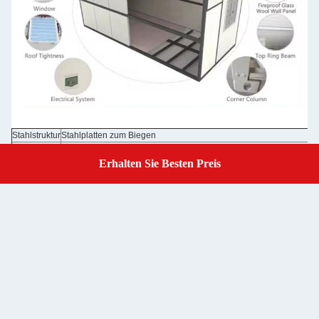
Stahlstruktur
Stahlplatten zum Biegen
50/75/100 mm Sandwichplatte aus EPS/Sandwichplatte aus Steinw
Wandplatte
Stahlblech
Erhalten Sie Besten Preis
Get A Quote
Wandfarbe
Graue weiße Farbe und optionale Farben
Dach
50 mm EPS-Sandwichplatte / Sandwichplatte aus Steinwolle 0,326
50 mm EPS-Sandwichplatte / Sandwichplatte aus Steinwolle 0,326
Tür
Schloss / optionale Türen
Fenster
Aluminiumschiebetür, PVC-Schiebetür mit Sicherheitsstange
Boden
MGO-Vorstand / optionale Etage
Elektrizität
Vorverkabelt mit Beleuchtung und eingesetztem Schaltkreisverteile