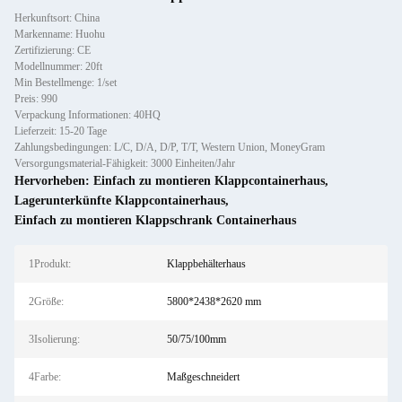
Herkunftsort: China
Markenname: Huohu
Zertifizierung: CE
Modellnummer: 20ft
Min Bestellmenge: 1/set
Preis: 990
Verpackung Informationen: 40HQ
Lieferzeit: 15-20 Tage
Zahlungsbedingungen: L/C, D/A, D/P, T/T, Western Union, MoneyGram
Versorgungsmaterial-Fähigkeit: 3000 Einheiten/Jahr
Hervorheben:
Einfach zu montieren Klappcontainerhaus
,
Lagerunterkünfte Klappcontainerhaus
,
Einfach zu montieren Klappschrank Containerhaus
1Produkt:
Klappbehälterhaus
2Größe:
5800*2438*2620 mm
3Isolierung:
50/75/100mm
4Farbe:
Maßgeschneidert