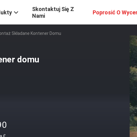
Skontaktuj Się Z
dukty
Poprosić O Wyce
Nami
ontaż Składane Kontener Domu
ener domu
90
a £