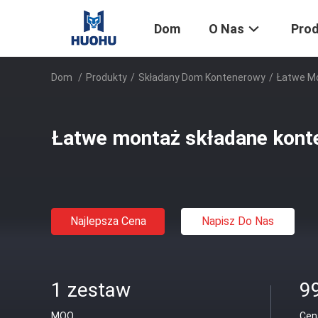
Dom
O Nas
Pro
Dom
/
Produkty
/
Składany Dom Kontenerowy
/
Łatwe M
Łatwe montaż składane kont
Najlepsza Cena
Napisz Do Nas
1 zestaw
9
MOQ
Cen