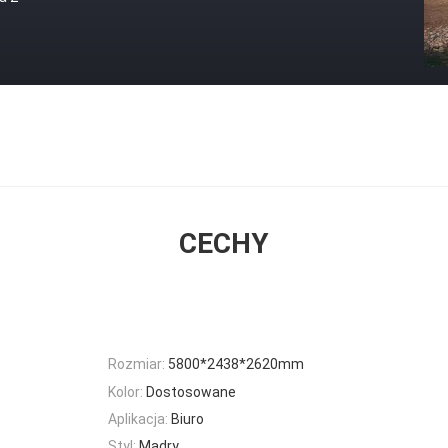
CECHY
Rozmiar:
5800*2438*2620mm
Kolor:
Dostosowane
Aplikacja:
Biuro
Styl:
Mądry