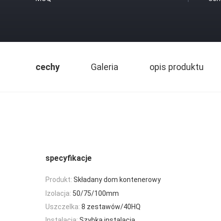
cechy
Galeria
opis produktu
specyfikacje
Produkt:
Składany dom kontenerowy
Izolacja:
50/75/100mm
Uszczelka:
8 zestawów/40HQ
Instalacja:
Szybka instalacja