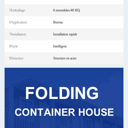
5Emballage:
8 ensembles/40 HQ
6Application:
Bureau
7Installation:
Installation rapide
8Style:
Intelligent
9Structure:
Structure en acier