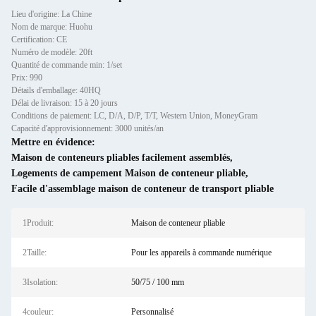
Lieu d'origine: La Chine
Nom de marque: Huohu
Certification: CE
Numéro de modèle: 20ft
Quantité de commande min: 1/set
Prix: 990
Détails d'emballage: 40HQ
Délai de livraison: 15 à 20 jours
Conditions de paiement: LC, D/A, D/P, T/T, Western Union, MoneyGram
Capacité d'approvisionnement: 3000 unités/an
Mettre en évidence:
Maison de conteneurs pliables facilement assemblés
,
Logements de campement Maison de conteneur pliable
,
Facile d'assemblage maison de conteneur de transport pliable
1Produit:
Maison de conteneur pliable
2Taille:
Pour les appareils à commande numérique
3Isolation:
50/75 / 100 mm
4couleur:
Personnalisé