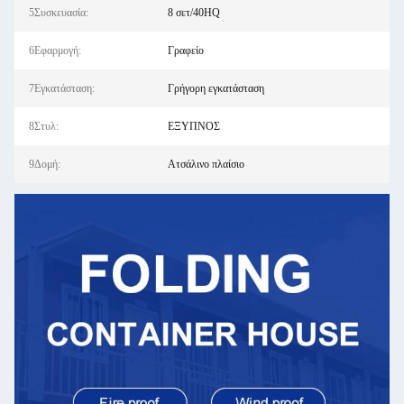
5Συσκευασία:
8 σετ/40HQ
6Εφαρμογή:
Γραφείο
7Εγκατάσταση:
Γρήγορη εγκατάσταση
8Στυλ:
ΕΞΥΠΝΟΣ
9Δομή:
Ατσάλινο πλαίσιο