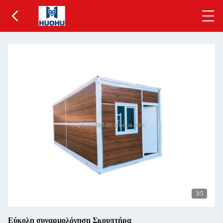
3
/5
Εύκολη συναρμολόγηση Σκουπτήρα