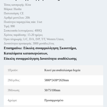
Τόπος καταγωγής: Κίνα
Μάρκα: Huohu
Πιστοποίηση: CE
Αριθμό μοντέλου: 20ft
Ποσότητα παραγγελίας min: 1/set
Τιμή: 990
Συσκευασία λεπτομέρειες: 40HQ
Χρόνος παράδοσης: 15-20 ημέρες
Όροι πληρωμής: L/C, D/A, D/P, T/T, Western Union,
Δυνατότητα προσφοράς: 3000 μονάδες/έτος
Επισημαίνω:
Εύκολη συναρμολόγηση Σκουπτήρα
,
Καταλύματα κατασκηνώσεων
,
Εύκολη συναρμολόγηση Δυνατότητα αναδίπλωσης
1Προϊόν:
Κουτί για αναδιπλώσιμα δοχεία
2Μέγεθος:
5800*2438*2620mm
3Μόνωση:
50/75/100mm
4χρώμα:
Προσαρμοσμένο