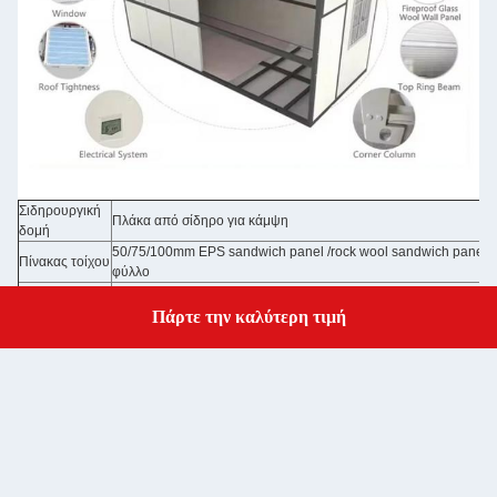
Σιδηρουργική
Πλάκα από σίδηρο για κάμψη
δομή
50/75/100mm EPS sandwich panel /rock wool sandwich panel 
Πίνακας τοίχου
φύλλο
Χρώμα τοίχου
Γκρι λευκό χρώμα και προαιρετικά χρώματα
Κάλυψη
Πίνακας σάντουιτς 50 mm EPS / φύλλο σάντουιτς από λευκό μαλ
Πάρτε την καλύτερη τιμή
Get a Quote
Πίνακας σάντουιτς 50 mm EPS /πίνακας σάντουιτς λευκού μαλλι
Πύλη
κλειδαριά /προαιρετικές πόρτες
Παράθυρο
Αλουμινένια συρόμενη πόρτα, συρόμενη πόρτα PVC με μπάρα α
Γεωργία
Διοικητικό συμβούλιο MGO / προαιρετικός όροφος
Ηλεκτρική
Προσύνδεση με φωτισμό και εγκατεστημένο διανομέα κυκλωμάτ
ενέργεια