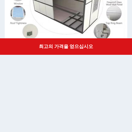
최고의 가격을 얻으십시오
Get a Quote
강철 구조
굽는 철판
벽 패널
50/75/100mm EPS 샌드위치 패널 / 바위 류 샌드위치 패널 0.326/0.376
벽색
회백색 및 선택 색상
지붕
50mm EPS 샌드위치 패널 / 바위 울 샌드위치 패널 0.326/0.376/0.426/
문
50mm EPS 샌드위치 패널 / 바위 솜 샌드위치 패널 0.326/0.376/0.426/
창문
알루미늄 슬라이딩 도어, PVC 슬라이딩 도어
바닥
MGO 이사회/선택형 층
전기
전선화 되어 있으며 조명 및 회로 분배기가 설치되어 있습니다.