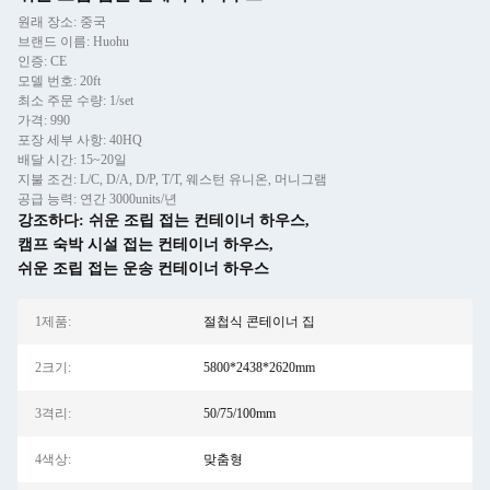
원래 장소: 중국
브랜드 이름: Huohu
인증: CE
모델 번호: 20ft
최소 주문 수량: 1/set
가격: 990
포장 세부 사항: 40HQ
배달 시간: 15~20일
지불 조건: L/C, D/A, D/P, T/T, 웨스턴 유니온, 머니그램
공급 능력: 연간 3000units/년
강조하다:
쉬운 조립 접는 컨테이너 하우스
,
캠프 숙박 시설 접는 컨테이너 하우스
,
쉬운 조립 접는 운송 컨테이너 하우스
1제품:
절첩식 콘테이너 집
2크기:
5800*2438*2620mm
3격리:
50/75/100mm
4색상:
맞춤형