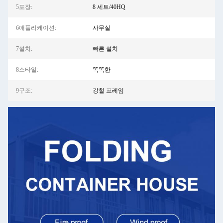
5포장:
8 세트/40HQ
6애플리케이션:
사무실
7설치:
빠른 설치
8스타일:
똑똑한
9구조:
강철 프레임