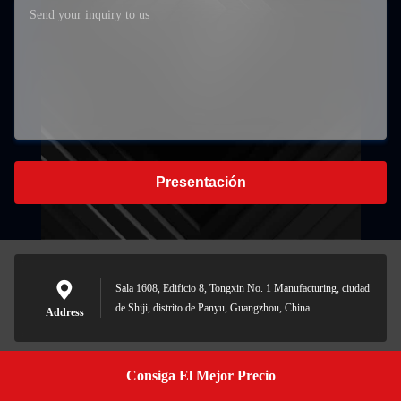
Presentación
Sala 1608, Edificio 8, Tongxin No. 1 Manufacturing, ciudad
de Shiji, distrito de Panyu, Guangzhou, China
Address
Consiga El Mejor Precio
Get A Quote
18665663291@163.com