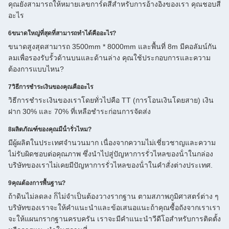
คุณยังสามารถให้หมายเลขการ์ดสีสําหรับการอ้างอิงของเรา คุณชอบสี
อะไร
6ขนาดใหญ่ที่สุดที่สามารถทําได้คืออะไร?
ขนาดสูงสุดสามารถ 3500mm * 8000mm และพื้นที่ 8m มีคอลัมน์กัน
ลมเพื่อรองรับรั้วด้านบนและด้านล่าง คุณใช้ประกอบการและความ
ต้องการแบบไหน?
7วิธีการชําระเงินของคุณคืออะไร
วิธีการชําระเงินของเราโดยทั่วไปคือ TT (การโอนเงินโดยสาย) เงิน
ฝาก 30% และ 70% ที่เหลือชําระก่อนการจัดส่ง
8ผลิตภัณฑ์ของคุณมีน้ํารั่วไหม?
มีผู้ผลิตในประเทศจํานวนมาก เนื่องจากความไม่เชี่ยวชาญและความ
ไม่รับผิดชอบต่อคุณภาพ ซึ่งนําไปสู่ปัญหาการรั่วไหลของน้ําในกล่อง
บริษัทของเราไม่เคยมีปัญหาการรั่วไหลของน้ําในคําสั่งต่างประเทศ.
9คุณต้องการพื้นฐาน?
ถ้าดินไม่ลดลง ก็ไม่จําเป็นต้องวางรากฐาน ตามสภาพภูมิศาสตร์ต่าง ๆ
บริษัทของเราจะให้คําแนะนําและข้อเสนอแนะถ้าคุณซื้อถังจากเราเรา
จะให้แผนกรากฐานครบครัน เราจะมีคําแนะนําวีดีโอสําหรับการติดตั้ง