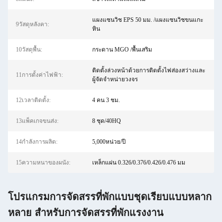
แผงแซนวิช EPS 50 มม. /แผงแซนวิชขนแกะ
9วัสดุหลังคา:
หิน
10วัสดุพื้น:
กระดาน MGO /พื้นเสริม
ติดตั้งล่วงหน้าด้วยการติดตั้งไฟส่องสว่างและ
11การตั้งค่าไฟฟ้า:
ผู้จัดจำหน่ายวงจร
12เวลาติดตั้ง:
4 คน 3 ชม.
13แพ็คเกจขนส่ง:
8 ชุด/40HQ
14กำลังการผลิต:
5,000หน่วย/ปี
15ความหนาของผนัง:
เหล็กแผ่น 0.326/0.376/0.426/0.476 มม
โปรแกรมการจัดสรรที่พักแบบชุดเรียบแบบหลาก
หลาย สําหรับการจัดสรรที่พักแรงงาน