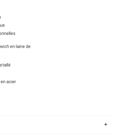
m
que
ionnelles
ich en laine de
stallé
en acier