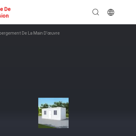
e De
sion
ébergement De La Main D'œuvre