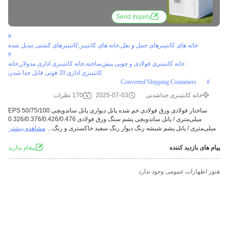
Send Inquiry
#
خانه های کانتینرهای حمل و نقل,خانه های کانتینر,کانتینرهای کشتی تبدیل شده
#
خانه کانتینری فولادی و چوبی پیش‌ساخته,خانه کانتینری اداری مدولار,خانه
کانتینری اداری 20 فوتی قابل جدا شدن
Converted Shipping Containers
#
خانه کانتینری جداشدنی
2025-07-03
170 نظرات
ساختار فولادی ورق فولادی خم شده پانل دیواری پانل ساندویچی EPS 50/75/100
میلی‌متری / پانل ساندویچی پشم سنگ ورق فولادی 0.326/0.376/0.426/0.476
میلی‌متری / پانل پشم شیشه رنگ دیوار رنگ سفید خاکستری و رنگ‌...
مشاهده بیشتر
پیام های بازدید کننده
پيغام بذاريد
هنوز اظهارات عمومی وجود ندارد