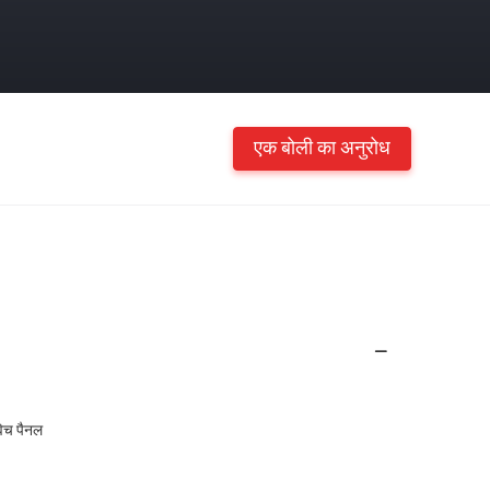
एक बोली का अनुरोध
िच पैनल