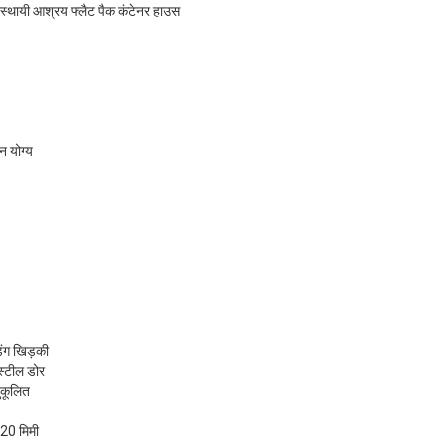
्थायी आश्रय फ्लैट पैक कंटेनर हाउस
न योग्य
िंग खिड़की
स्टील डोर
नुकूलित
0 मिमी