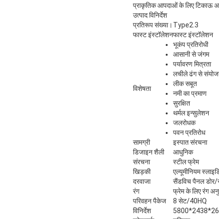
प्राकृतिक आपदाओं के लिए टिकाऊ अस
उत्पाद विनिर्देश
प्रतिरूप संख्या।
Type2.3
फास्ट इंस्टॉलेशन
फास्ट इंस्टॉलेशन
भूकंप प्रतिरोधी
आसानी से जंगम
पर्यावरण मित्रता
लचीले ढंग से संयोज
लीक सबूत
विशेषता
नमी का प्रमाण
सुरक्षित
थर्मल इन्सुलेशन
जलरोधक
पवन प्रतिरोध
सामग्री
इस्पात संरचना
डिजाइन शैली
आधुनिक
संरचना
स्टील फ्रेम
खिड़की
एल्यूमीनियम स्लाइड
दरवाजा
सैंडविच पैनल डोर/
रंग
फ्रेम के लिए रंग अ
परिवहन पैकेज
8 सेट/40HQ
विनिर्देश
5800*2438*262