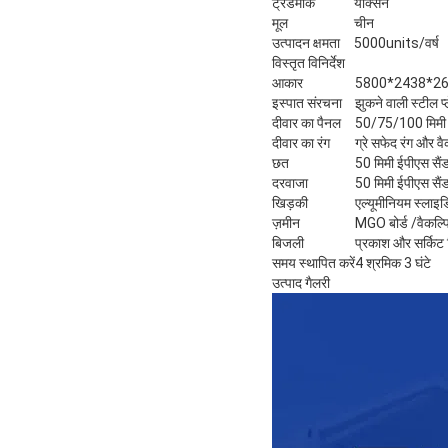
ट्रेडमार्क
यक्सिन
मूल
चीन
उत्पादन क्षमता
5000units/वर्ष
विस्तृत विनिर्देश
आकार
5800*2438*262
इस्पात संरचना
झुकने वाली स्टील प्
दीवार का पैनल
50/75/100 मिमी ई
दीवार का रंग
ग्रे सफेद रंग और वै
छत
50 मिमी ईपीएस सै
दरवाजा
50 मिमी ईपीएस सै
खिड़की
एल्यूमीनियम स्लाइड
ज़मीन
MGO बोर्ड /वैकल्
बिजली
प्रकाश और सर्किट व
समय स्थापित करें
4 श्रमिक 3 घंटे
उत्पाद गैलरी