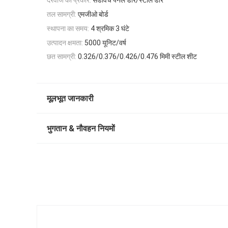
दरवाजे का प्रकार:
सैंडविच पैनल डोर/स्टील डोर
तल सामग्री:
एमजीओ बोर्ड
स्थापना का समय:
4 श्रमिक 3 घंटे
उत्पादन क्षमता:
5000 यूनिट/वर्ष
छत सामग्री:
0.326/0.376/0.426/0.476 मिमी स्टील शीट
मूलभूत जानकारी
भुगतान & नौवहन नियमों