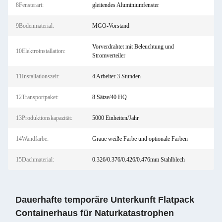
8Fensterart:
gleitendes Aluminiumfenster
9Bodenmaterial:
MGO-Vorstand
Vorverdrahtet mit Beleuchtung und
10Elektroinstallation:
Stromverteiler
11Installationszeit:
4 Arbeiter 3 Stunden
12Transportpaket:
8 Sätze/40 HQ
13Produktionskapazität:
5000 Einheiten/Jahr
14Wandfarbe:
Graue weiße Farbe und optionale Farben
15Dachmaterial:
0.326/0.376/0.426/0.476mm Stahlblech
Dauerhafte temporäre Unterkunft Flatpack
Containerhaus für Naturkatastrophen