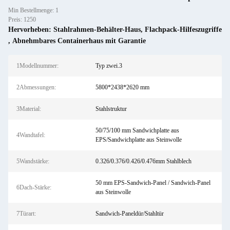
Min Bestellmenge: 1
Preis: 1250
Hervorheben:
Stahlrahmen-Behälter-Haus
,
Flachpack-Hilfeszugriffe
,
Abnehmbares Containerhaus mit Garantie
1Modellnummer:
Typ zwei.3
2Abmessungen:
5800*2438*2620 mm
3Material:
Stahlstruktur
50/75/100 mm Sandwichplatte aus
4Wandtafel:
EPS/Sandwichplatte aus Steinwolle
5Wandstärke:
0.326/0.376/0.426/0.476mm Stahlblech
50 mm EPS-Sandwich-Panel / Sandwich-Panel
6Dach-Stärke:
aus Steinwolle
7Türart:
Sandwich-Paneldür/Stahltür