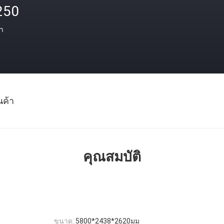
250
า
นค้า
คุณสมบัติ
ขนาด:
5800*2438*2620มม