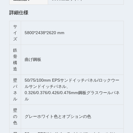
詳細仕様
サ
イ
5800*2438*2620 mm
ズ
鉄
骨
曲げ鋼板
構
造
壁
50/75/100mm EPSサンドイッチパネル/ロックウー
パ
ルサンドイッチパネル、
ネ
0.326/0.376/0.426/0.476mm鋼板グラスウールパネ
ル
ル
壁
の
グレーホワイト色とオプションの色
色