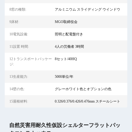
8窓の種類:
アルミニウム スライディング ウインドウ
9床材:
MGO取締役会
10電気設備:
照明と配電盤付き
11設置 時間:
4人の労働者 3時間
12トランスポートパッケー
8セット/40HQ
ジ:
13生産能力:
5000単位/年
14壁の色:
グレーホワイト色とオプションの色
15屋根材料:
0.326/0.376/0.426/0.476mm スチールシート
自然災害用耐久性仮設シェルターフラットパッ