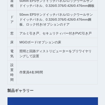
屋
50mm EPSサンドイッチパネル/ロックウールサン
根
ドイッチパネル、0.326/0.376/0.426/0.476mm鋼板
50mm EPSサンドイッチパネル/ロックウールサン
ド
ドイッチパネル、0.326/0.376/0.426/0.476mm鋼
ア
板、ロック付き/オプションのドア
窓
アルミ引き戸、セキュリティバー付きPVC引き戸
床
MGOボード/オプションの床
電
照明と回路ディストリビューターをプリワイヤリ
気
ングして設置
設
置
作業員4名3時間
時
間
製品ギャラリー