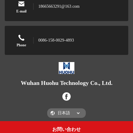
18665663291@163.com
E-mail
0086-158-0029-4893
Phone
Wuhan Huohu Technology Co., Ltd.
お問い合わせ
Get a Quote
Wuhan Huohu Technology Co., Ltd.