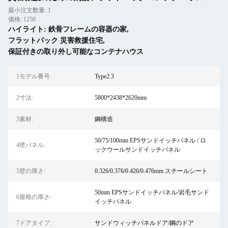
最小注文数量: 1
価格: 1250
ハイライト:
鉄骨フレームの容器の家
,
フラットパック 災害救援住宅
,
保証付きの取り外し可能なコンテナハウス
1モデル番号:
Type2.3
2寸法:
5800*2438*2620mm
3素材:
鋼構造
50/75/100mm EPSサンドイッチパネル / ロ
4壁パネル:
ックウールサンドイッチパネル
5壁の厚さ:
0.326/0.376/0.426/0.476mm スチールシート
50mm EPSサンドイッチパネル/岩毛サンド
6屋根の厚さ:
イッチパネル
7ドアタイプ:
サンドウィッチパネルドア/鋼のドア