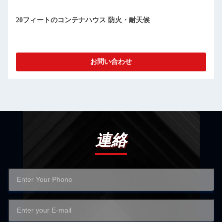
コンパクト 切り離せる プリファブ コンテナ の 家 清掃 が 簡
単 防塵
お問い合わせ
連絡