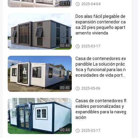
Casas de contenedores ampli
02:11
2025-04-04
ables
Dos alas fácil plegable de
expansión contenedor ca
sa 20 pies pequeño apart
amento vivienda
Casas de contenedores ampli
00:44
2025-03-17
ables
Casa de contenedores ex
pandible La solución prác
tica y funcional para las n
ecesidades de vida portá
til
Casas de contenedores ampli
00:45
2025-05-06
ables
Casas de contenedores fl
exibles personalizadas y
expandibles para la naveg
ación
Casas de contenedores ampli
00:44
2025-03-17
ables