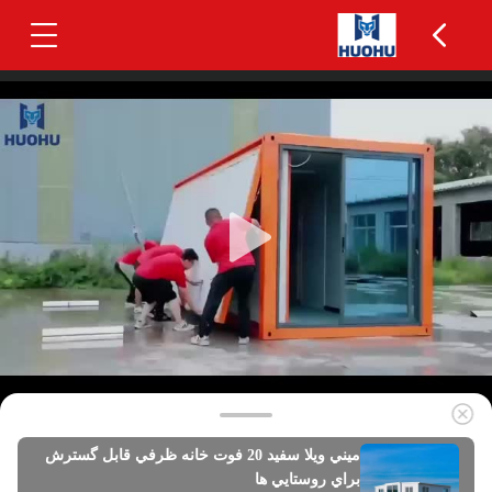
ميني ويلا سفيد 20 فوت خانه ظرفي قابل گسترش
براي روستايي ها