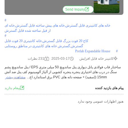
Send Inquiry
#
خانه های کانتینری قابل گسترش,خانه های پیش ساخته قابل گسترش,خانه ای
از قبل ساخته شده قابل گسترش
#
کاخ 20 فوت بزرگ قابل گسترش,خانه کانتینری 20 فوت قابل
گسترش,گسترش خانه های کانتینری در مناطق روستایی
Prefab Expandable House
#
کانتینر خانه قابل افزایش
2025-03-17
231 نظرات
ساختار قاب فولادی پانل دیواری پنل ساندویچ 50 میلی متری EPS / پنل ساندویچ پشم
سنگ در درب های اختیاری پنجره پنجره کشویی از آلیاژ آلومینیوم کف پنل ضد آتش
15mm ((سفيد) + صفحه دانه های PVC برق استاندارد اخ...
مشاهده بیشتر
پیام های بازدید کننده
پيغام بذاريد
هنوز اظهارات عمومی وجود ندارد