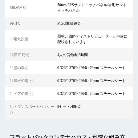
50mm EPSサンドイッチパネル/岩毛サンド
8屋根材料:
イッチパネル
9床材:
MGO取締役会
照明と回路ディストリビューターが事前に
10電気設備:
配線されています
11設置 時間:
4人の労働者 3時間
12壁の厚さ:
0.326/0.376/0.426/0.476mm スチールシート
13屋根の厚さ:
0.326/0.376/0.426/0.476mm スチールシート
14ドアの厚さ:
0.326/0.376/0.426/0.476mm スチールシート
15トランスポートパッケー
8セット/40HQ
ジ:
フラットパックコンテナハウス - 迅速な組み立