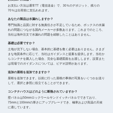
お支払い方法は通常TT（電信送金）で、30％のデポジット、残りの
70％は出荷前に支払われます。
あなたの製品は水漏れしますか？
専門知識と品質に対する無責任さが不足しているため、ボックスの水漏
れの問題につながる国内メーカーが多数あります。これまでのところ、
当社は海外注文で水漏れの問題を経験したことはありません。
基礎は必要ですか？
土地が沈下しない場合、基本的に基礎を敷く必要はありません。さまざ
まな地質条件に応じて、当社はガイダンスと提案を提供します。当社か
らコンテナを購入した場合、完全な基礎図面をお渡しします。設置また
は現場でのガイダンスについては、ビデオ説明があります。
追加の屋根を追加できますか？
屋根を追加できます。以前に行った屋根の事例の写真をいくつかお送り
して、選択と参照に役立てることができます。
コンテナハウスはどのように断熱されていますか？
壁パネルは50mmロックウールサンドイッチパネルでできており、
75mmと100mmの厚さにアップグレードでき、極寒および高温の天候
に適しています。