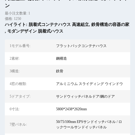
ン
最小注文数量: 1
価格: 1250
ハイライト:
脱着式コンテナハウス 高速組立
,
鉄骨構造の容器の家
,
モダンデザイン 脱着式ハウス
1モデル番号:
フラットパックコンテナハウス
2素材:
鋼構造
3構造:
鉄骨
4窓の種類:
アルミニウム スライディング ウインドウ
5ドアタイプ:
サンドウィッチパネルドア/鋼のドア
6寸法:
5800*2438*2620mm
50/75/100mm EPSサンドイッチパネル / ロ
7壁パネル:
ックウールサンドイッチパネル