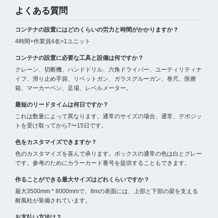
よくある質問
コンテナの設置にはどのくらいの労力と時間がかかりますか？
4時間+作業員4名=1ユニット
コンテナの設置に必要な工具と設備は何ですか？
クレーン、切断機、ハンドドリル、六角ドライバー、ユーティリティナ
イフ、滑り止め手袋、リベットガン、ガラスグルーガン、巻尺、医療
箱、マーカーペン、足場、レベルメーター。
最短のリードタイムは何日ですか？
これは数量によって異なります。通常のサイズの場合、通常、デポジッ
トを受け取ってから7〜15日です。
色をカスタマイズできますか？
色のカスタマイズを喜んで承ります。ボックスの通常の色は白とグレー
です。参考のためにカラーカード番号を提供することもできます。
作ることができる最大サイズはどれくらいですか？
最大3500mm * 8000mmで、8mの表面には、上部と下部の梁を支える
耐風柱が装備されています。
お支払い方法は？