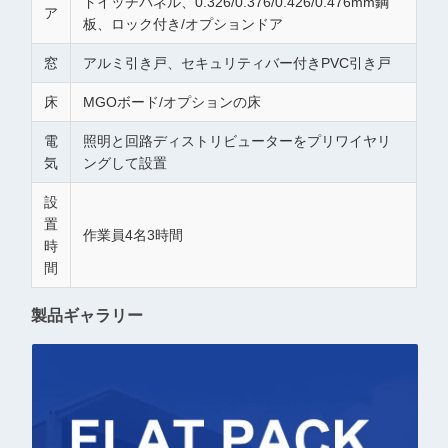
ドイッチパネル、0.326/0.376/0.426/0.476mm鋼
ア
板、ロック付き/オプションドア
窓
アルミ引き戸、セキュリティバー付きPVC引き戸
床
MGOボード/オプションの床
電
照明と回路ディストリビューターをプリワイヤリ
気
ングして設置
設
置
作業員4名3時間
時
間
製品ギャラリー