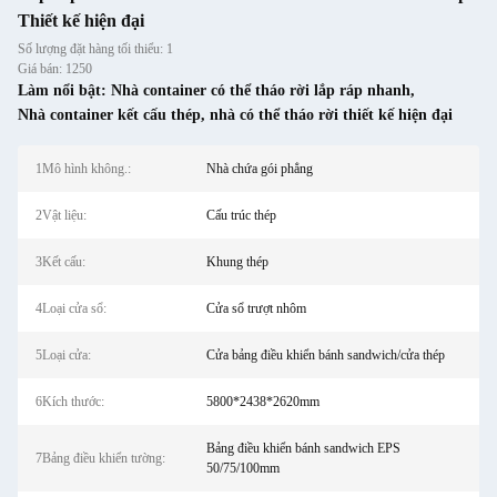
Thiết kế hiện đại
Số lượng đặt hàng tối thiểu: 1
Giá bán: 1250
Làm nổi bật:
Nhà container có thể tháo rời lắp ráp nhanh
,
Nhà container kết cấu thép
,
nhà có thể tháo rời thiết kế hiện đại
1Mô hình không.:
Nhà chứa gói phẳng
2Vật liệu:
Cấu trúc thép
3Kết cấu:
Khung thép
4Loại cửa sổ:
Cửa sổ trượt nhôm
5Loại cửa:
Cửa bảng điều khiển bánh sandwich/cửa thép
6Kích thước:
5800*2438*2620mm
Bảng điều khiển bánh sandwich EPS
7Bảng điều khiển tường:
50/75/100mm