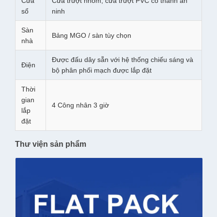
Cửa
Cửa trượt nhôm, cửa trượt PVC có thanh an
sổ
ninh
Sàn
Bảng MGO / sàn tùy chọn
nhà
Được đấu dây sẵn với hệ thống chiếu sáng và
Điện
bộ phân phối mạch được lắp đặt
Thời
gian
4 Công nhân 3 giờ
lắp
đặt
Thư viện sản phẩm