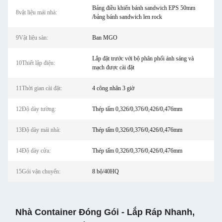
Bảng điều khiển bánh sandwich EPS 50mm
8vật liệu mái nhà:
/bảng bánh sandwich len rock
9Vật liệu sàn:
Ban MGO
Lắp đặt trước với bộ phân phối ánh sáng và
10Thiết lập điện:
mạch được cài đặt
11Thời gian cài đặt:
4 công nhân 3 giờ
12Độ dày tường:
Thép tấm 0,326/0,376/0,426/0,476mm
13Độ dày mái nhà:
Thép tấm 0,326/0,376/0,426/0,476mm
14Độ dày cửa:
Thép tấm 0,326/0,376/0,426/0,476mm
15Gói vận chuyển:
8 bộ/40HQ
Nhà Container Đóng Gói - Lắp Ráp Nhanh,