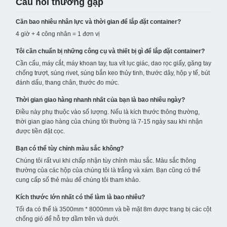
Câu hỏi thường gặp
Cần bao nhiêu nhân lực và thời gian để lắp đặt container?
4 giờ + 4 công nhân = 1 đơn vị
Tôi cần chuẩn bị những công cụ và thiết bị gì để lắp đặt container?
Cần cẩu, máy cắt, máy khoan tay, tua vít lục giác, dao rọc giấy, găng tay
chống trượt, súng rivet, súng bắn keo thủy tinh, thước dây, hộp y tế, bút
đánh dấu, thang chân, thước đo mức.
Thời gian giao hàng nhanh nhất của bạn là bao nhiêu ngày?
Điều này phụ thuộc vào số lượng. Nếu là kích thước thông thường,
thời gian giao hàng của chúng tôi thường là 7-15 ngày sau khi nhận
được tiền đặt cọc.
Bạn có thể tùy chỉnh màu sắc không?
Chúng tôi rất vui khi chấp nhận tùy chỉnh màu sắc. Màu sắc thông
thường của các hộp của chúng tôi là trắng và xám. Bạn cũng có thể
cung cấp số thẻ màu để chúng tôi tham khảo.
Kích thước lớn nhất có thể làm là bao nhiêu?
Tối đa có thể là 3500mm * 8000mm và bề mặt 8m được trang bị các cột
chống gió để hỗ trợ dầm trên và dưới.