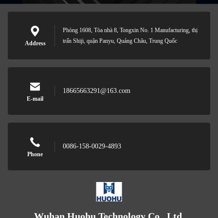
Phòng 1608, Tòa nhà 8, Tongxin No. 1 Manufacturing, thị
trấn Shiji, quận Panyu, Quảng Châu, Trung Quốc
Address
18665663291@163.com
E-mail
0086-158-0029-4893
Phone
Wuhan Huohu Technology Co., Ltd.