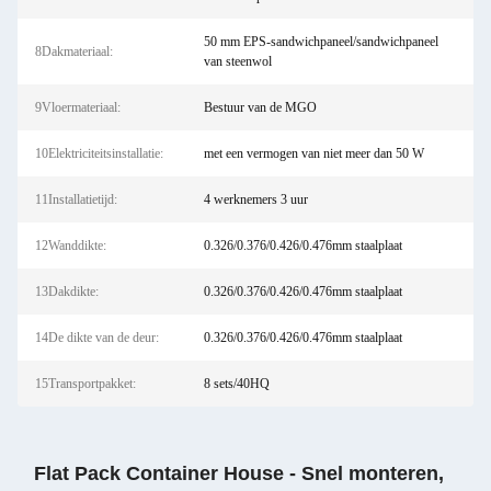
50 mm EPS-sandwichpaneel/sandwichpaneel
8Dakmateriaal:
van steenwol
9Vloermateriaal:
Bestuur van de MGO
10Elektriciteitsinstallatie:
met een vermogen van niet meer dan 50 W
11Installatietijd:
4 werknemers 3 uur
12Wanddikte:
0.326/0.376/0.426/0.476mm staalplaat
13Dakdikte:
0.326/0.376/0.426/0.476mm staalplaat
14De dikte van de deur:
0.326/0.376/0.426/0.476mm staalplaat
15Transportpakket:
8 sets/40HQ
Flat Pack Container House - Snel monteren,