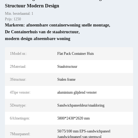
Structuur Modern Design
Min. bestelaantal: 1
Prijs: 1250
Markeren:
afneembare containerwoning snelle montage
,
De Containerhuis van de staalstructuur
,
modern design afneembare woning
1Model nr.:
Flat Pack Container Huis
2Materiaal:
Staalstructuur
3Structuur:
Stalen frame
4Tipe venster:
aluminium glijdend venster
5Deurtype:
Sandwichpaneeldeur/staaldoring
6Afmetingen:
5800*2438*2620 mm
50/75/100 mm EPS-sandwichpaneel
7Muurpaneel:
/sandwichpaneel van steenwol