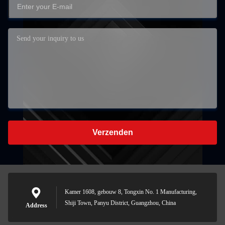
Verzenden
Kamer 1608, gebouw 8, Tongxin No. 1 Manufacturing,
Shiji Town, Panyu District, Guangzhou, China
Address