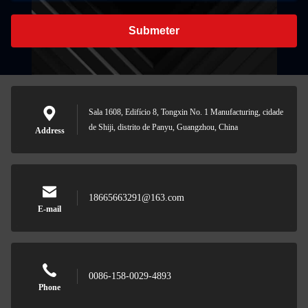
Submeter
Sala 1608, Edifício 8, Tongxin No. 1 Manufacturing, cidade
de Shiji, distrito de Panyu, Guangzhou, China
Address
18665663291@163.com
E-mail
0086-158-0029-4893
Phone