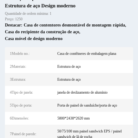
Estrutura de aço Design moderno
Quantidade de ordem mínima: 1
Preço: 1250
Destacar:
Casa de contentores desmontável de montagem rápida
,
Casa do recipiente da construção de aço
,
Casa móvel de design moderno
1Modelo no.:
Casa de contêineres de embalagem plana
2Materiais:
Estrutura de aço
3Estrutura:
Estrutura de aço
4Tipo de janela:
janela de deslizamento de alumínio
5Tipo de porta:
Porta de painel de sanduíche/porta de aço
6Dimensões:
5800*2438*2620 mm
50/75/100 mm painel sandwich EPS / painel
7Painel de parede:
sandwich de lã de rocha