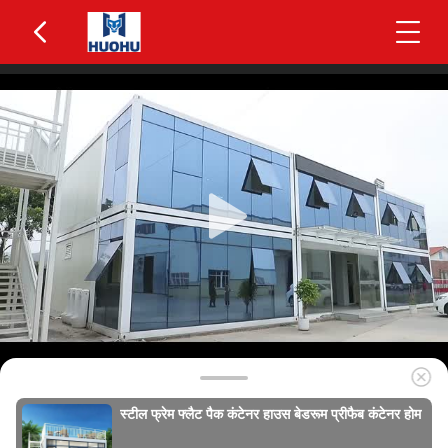
स्टील फ्रेम फ्लैट पैक कंटेनर हाउस बेडरूम प्रीफैब कंटेनर होम