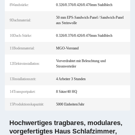
8Wandstärke:
0.326/0.376/0.426/0.476mm Stahlblech
50 mm EPS-Sandwich-Panel / Sandwich-Panel
9Dachmaterial:
aus Steinwolle
10Dach-Stärke:
0.326/0.376/0.426/0.476mm Stahlblech
11Bodenmaterial:
MGO-Vorstand
Vorverdrahtet mit Beleuchtung und
12Elektroinstallation:
Stromverteiler
13Installationszeit:
4 Arbeiter 3 Stunden
14Transportpaket:
8 Sätze/40 HQ
15Produktionskapazität:
5000 Einheiten/Jahr
Hochwertiges tragbares, modulares,
vorgefertigtes Haus Schlafzimmer,