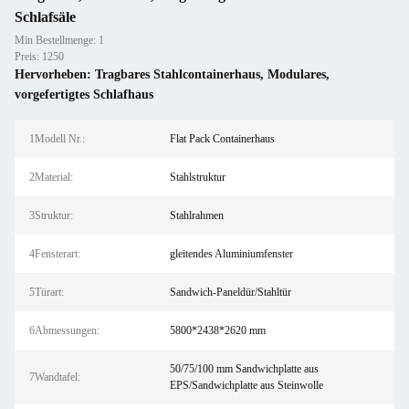
Schlafsäle
Min Bestellmenge: 1
Preis: 1250
Hervorheben:
Tragbares Stahlcontainerhaus
,
Modulares
,
vorgefertigtes Schlafhaus
1Modell Nr.:
Flat Pack Containerhaus
2Material:
Stahlstruktur
3Struktur:
Stahlrahmen
4Fensterart:
gleitendes Aluminiumfenster
5Türart:
Sandwich-Paneldür/Stahltür
6Abmessungen:
5800*2438*2620 mm
50/75/100 mm Sandwichplatte aus
7Wandtafel:
EPS/Sandwichplatte aus Steinwolle