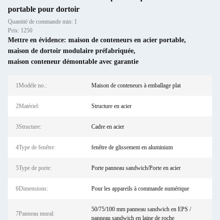
portable pour dortoir
Quantité de commande min: 1
Prix: 1250
Mettre en évidence:
maison de conteneurs en acier portable
,
maison de dortoir modulaire préfabriquée
,
maison conteneur démontable avec garantie
1Modèle no.:
Maison de conteneurs à emballage plat
2Matériel:
Structure en acier
3Structure:
Cadre en acier
4Type de fenêtre:
fenêtre de glissement en aluminium
5Type de porte:
Porte panneau sandwich/Porte en acier
6Dimensions:
Pour les appareils à commande numérique
50/75/100 mm panneau sandwich en EPS /
7Panneau mural:
panneau sandwich en laine de roche