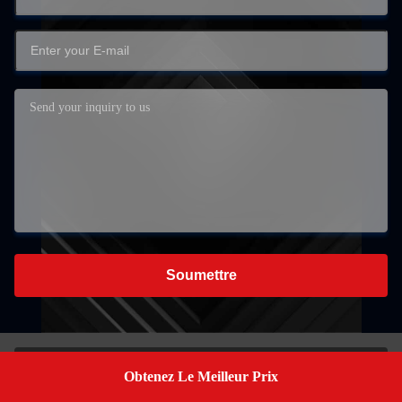
Soumettre
Obtenez Le Meilleur Prix
Get A Quote
Chambre 1608, bâtiment 8, Tongxin n°1 Manufacturing,
ville de Shiji, district de Panyu, Guangzhou, Chine