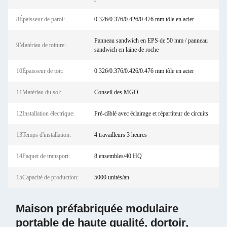
8Épaisseur de paroi:
0.326/0.376/0.426/0.476 mm tôle en acier
Panneau sandwich en EPS de 50 mm / panneau
9Matériau de toiture:
sandwich en laine de roche
10Épaisseur de toit:
0.326/0.376/0.426/0.476 mm tôle en acier
11Matériau du sol:
Conseil des MGO
12Installation électrique:
Pré-câblé avec éclairage et répartiteur de circuits
13Temps d'installation:
4 travailleurs 3 heures
14Paquet de transport:
8 ensembles/40 HQ
15Capacité de production:
5000 unités/an
Maison préfabriquée modulaire
portable de haute qualité, dortoir,