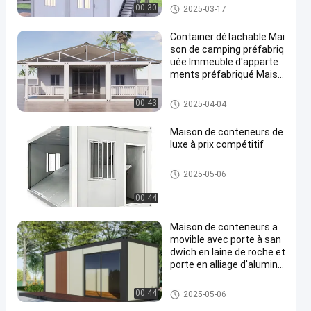
Maison détachable de contene
00:30
2025-03-17
ur
Container détachable Mai
son de camping préfabriq
uée Immeuble d'apparte
ments préfabriqué Maiso
n portable Container Héb
ergement hôtelier
Maison détachable de contene
00:43
2025-04-04
ur
Maison de conteneurs de
luxe à prix compétitif
Maison détachable de contene
2025-05-06
ur
00:44
Maison de conteneurs a
movible avec porte à san
dwich en laine de roche et
porte en alliage d'aluminiu
m
Maison détachable de contene
00:44
2025-05-06
ur