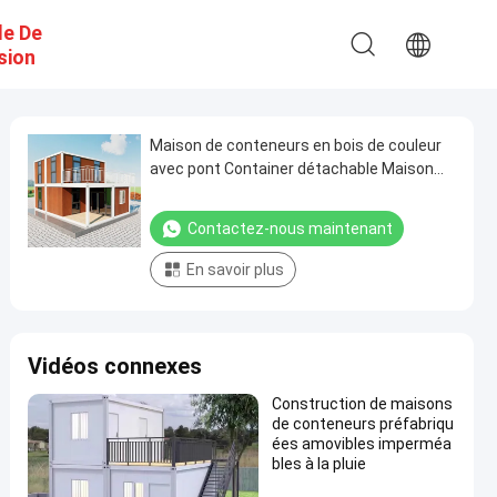
e De
sion
Maison de conteneurs en bois de couleur
avec pont Container détachable Maison
modulaire
Contactez-nous maintenant
En savoir plus
Vidéos connexes
Construction de maisons
de conteneurs préfabriqu
ées amovibles imperméa
bles à la pluie