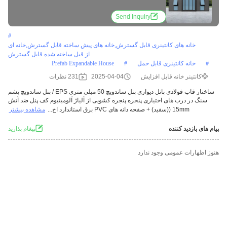
Send Inquiry
#
خانه های کانتینری قابل گسترش,خانه های پیش ساخته قابل گسترش,خانه ای
از قبل ساخته شده قابل گسترش
#
خانه کانتینری قابل حمل
#
Prefab Expandable House
کانتینر خانه قابل افزایش
2025-04-04
231 نظرات
ساختار قاب فولادی پانل دیواری پنل ساندویچ 50 میلی متری EPS / پنل ساندویچ پشم
سنگ در درب های اختیاری پنجره پنجره کشویی از آلیاژ آلومینیوم کف پنل ضد آتش
15mm ((سفيد) + صفحه دانه های PVC برق استاندارد اخ...
مشاهده بیشتر
پیام های بازدید کننده
پيغام بذاريد
هنوز اظهارات عمومی وجود ندارد