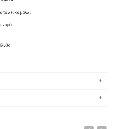
 από λευκό μαλλί
ιανομέα
άλυβα