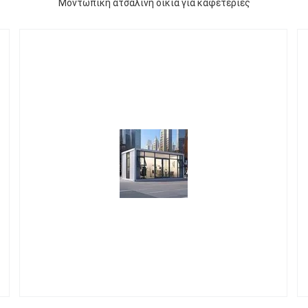
Μοντωπική ατσάλινη οικία για καφετέριες