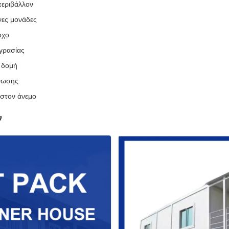
περιβάλλον
νες μονάδες
οχο
γρασίας
 δομή
όνωσης
 στον άνεμο
ν