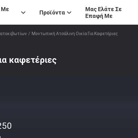
 Με
Μας Ελάτε Σε
Προϊόντα
Επαφή Με
ματοκιβωτίων
/
Μοντωπική Ατσάλινη Οικία Για Καφετέριες
ια καφετέριες
250
ή