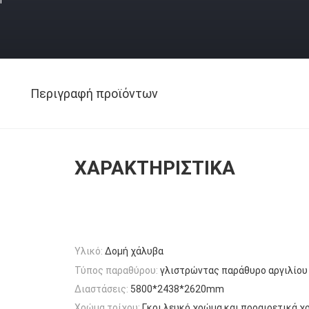
Περιγραφή προϊόντων
ΧΑΡΑΚΤΗΡΙΣΤΙΚΆ
Υλικό:
Δομή χάλυβα
Τύπος παραθύρου:
γλιστρώντας παράθυρο αργιλίου
Διαστάσεις:
5800*2438*2620mm
Χρώμα τοίχου:
Γκρι λευκό χρώμα και προαιρετικά 