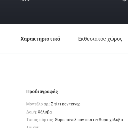
Χαρακτηριστικά
Εκθεσιακός χώρος
Προδιαγραφές
Μοντέλο αρ.:
Σπίτι κοντέινερ
Δομή:
Χάλυβα
Τύπος πόρτας:
Θυρα πάνελ σάντουιτς/Θυρα χάλυβα
Τοίχου: