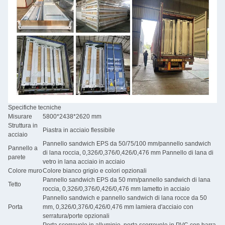
Specifiche tecniche
Misurare
5800*2438*2620 mm
Struttura in
Piastra in acciaio flessibile
acciaio
Pannello sandwich EPS da 50/75/100 mm/pannello sandwich
Pannello a
di lana roccia, 0,326/0,376/0,426/0,476 mm Pannello di lana di
parete
vetro in lana acciaio in acciaio
Colore muro
Colore bianco grigio e colori opzionali
Pannello sandwich EPS da 50 mm/pannello sandwich di lana
Tetto
roccia, 0,326/0,376/0,426/0,476 mm lametto in acciaio
Pannello sandwich e pannello sandwich di lana rocce da 50
Porta
mm, 0,326/0,376/0,426/0,476 mm lamiera d'acciaio con
serratura/porte opzionali