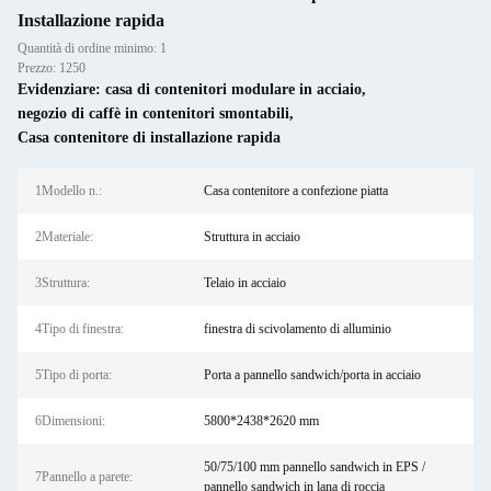
Installazione rapida
Quantità di ordine minimo: 1
Prezzo: 1250
Evidenziare:
casa di contenitori modulare in acciaio
,
negozio di caffè in contenitori smontabili
,
Casa contenitore di installazione rapida
1Modello n.:
Casa contenitore a confezione piatta
2Materiale:
Struttura in acciaio
3Struttura:
Telaio in acciaio
4Tipo di finestra:
finestra di scivolamento di alluminio
5Tipo di porta:
Porta a pannello sandwich/porta in acciaio
6Dimensioni:
5800*2438*2620 mm
50/75/100 mm pannello sandwich in EPS /
7Pannello a parete:
pannello sandwich in lana di roccia