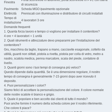
Porta scorrevole in alluminio, porta scorrevole in PVC con barra
Finestra
di sicurezza
Pavimento
Scheda MGO /pavimento opzionale
Elettricità
Preniscati con illuminazione e distributore di circuiti installati
Tempo di
4 lavoratori 3 ore
installazione
Domande frequenti
1. Quanta forza lavoro e tempo ci vogliono per installare il contenitore?
4 ore + 4 lavoratori = 1 unità
2. Quali strumenti e attrezzature devo prepararmi per l'installazione del
contenitore?
Gru, macchina da taglio, trapano a mano, cacciavite esagonale, coltello da
utilità, guanti non slittati, pistola a rivetta, pistola per colla di vetro, metro a
nastro, scatola medica, penna marcatore, scala del piede, contatore di
livello.
3. Quanti giorni sono i tuoi tempi di consegna più veloci?
Questo dipende dalla quantità. Se è una dimensione regolare, il nostro
tempo di consegna è generalmente 7-15 giorni dopo aver ricevuto il
deposito.
4. Puoi personalizzare i colori?
Siamo felici di accettare la personalizzazione del colore. Il colore normale
delle nostre scatole è bianco e grigio.
5. Quale è popolare e ben accolto dai clienti di tutto il mondo?
Puoi anche fornire il numero della scheda colore per il nostro riferimento.
Che colore ti piace?