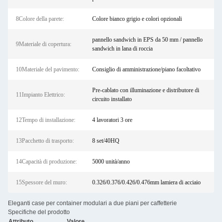
8Colore della parete:
Colore bianco grigio e colori opzionali
pannello sandwich in EPS da 50 mm / pannello
9Materiale di copertura:
sandwich in lana di roccia
10Materiale del pavimento:
Consiglio di amministrazione/piano facoltativo
Pre-cablato con illuminazione e distributore di
11Impianto Elettrico:
circuito installato
12Tempo di installazione:
4 lavoratori 3 ore
13Pacchetto di trasporto:
8 set/40HQ
14Capacità di produzione:
5000 unità/anno
15Spessore del muro:
0.326/0.376/0.426/0.476mm lamiera di acciaio
Eleganti case per container modulari a due piani per caffetterie
Specifiche del prodotto
Attributo
Valore