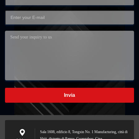
Invia
Sala 1608, edificio 8, Tongxin No. 1 Manufacturing, città di
Shiji, distretto di Panyu, Guangzhou, Cina