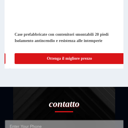
Case prefabbricate compatte e smontabili, facili da pulire e
impermeabili
Ottenga il migliore prezzo
contatto