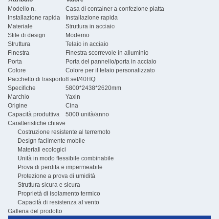
Modello n.
Casa di container a confezione piatta
Installazione rapida
Installazione rapida
Materiale
Struttura in acciaio
Stile di design
Moderno
Struttura
Telaio in acciaio
Finestra
Finestra scorrevole in alluminio
Porta
Porta del pannello/porta in acciaio
Colore
Colore per il telaio personalizzato
Pacchetto di trasporto
8 set/40HQ
Specifiche
5800*2438*2620mm
Marchio
Yaxin
Origine
Cina
Capacità produttiva
5000 unità/anno
Caratteristiche chiave
Costruzione resistente al terremoto
Design facilmente mobile
Materiali ecologici
Unità in modo flessibile combinabile
Prova di perdita e impermeabile
Protezione a prova di umidità
Struttura sicura e sicura
Proprietà di isolamento termico
Capacità di resistenza al vento
Galleria del prodotto