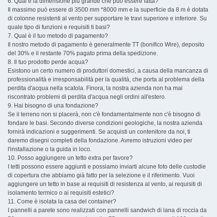
6. Qual è la dimensione più grande che può essere fatta?
Il massimo può essere di 3500 mm *8000 mm e la superficie da 8 m è dotata
di colonne resistenti al vento per supportare le travi superiore e inferiore. Su
quale tipo di funzioni e requisiti ti basi?
7. Qual è il tuo metodo di pagamento?
Il nostro metodo di pagamento è generalmente TT (bonifico Wire), deposito
del 30% e il restante 70% pagato prima della spedizione.
8. Il tuo prodotto perde acqua?
Esistono un certo numero di produttori domestici, a causa della mancanza di
professionalità e irresponsabilità per la qualità, che porta al problema della
perdita d'acqua nella scatola. Finora, la nostra azienda non ha mai
riscontrato problemi di perdita d'acqua negli ordini all'estero.
9. Hai bisogno di una fondazione?
Se il terreno non si placerà, non c'è fondamentalmente non c'è bisogno di
fondare le basi. Secondo diverse condizioni geologiche, la nostra azienda
fornirà indicazioni e suggerimenti. Se acquisti un contenitore da noi, ti
daremo disegni completi della fondazione. Avremo istruzioni video per
l'installazione o la guida in loco.
10. Posso aggiungere un tetto extra per favore?
I tetti possono essere aggiunti e possiamo inviarti alcune foto delle custodie
di copertura che abbiamo già fatto per la selezione e il riferimento. Vuoi
aggiungere un tetto in base ai requisiti di resistenza al vento, ai requisiti di
isolamento termico o ai requisiti estetici?
11. Come è isolata la casa del container?
I pannelli a parete sono realizzati con pannelli sandwich di lana di roccia da