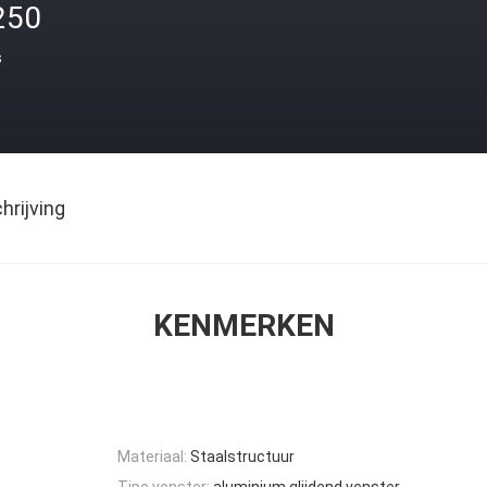
250
s
rijving
KENMERKEN
Materiaal:
Staalstructuur
Tipe venster:
aluminium glijdend venster