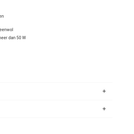
ren
eenwol
meer dan 50 W