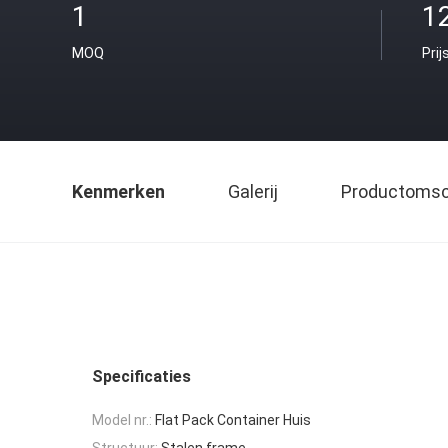
1
1
MOQ
Prij
Kenmerken
Galerij
Productomsch
Specificaties
Model nr.:
Flat Pack Container Huis
Structuur:
Stalen frame