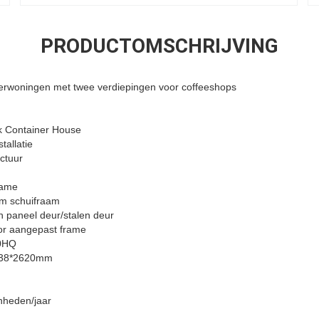
PRODUCTOMSCHRIJVING
nerwoningen met twee verdiepingen voor coffeeshops
k Container House
stallatie
uctuur
rame
m schuifraam
 paneel deur/stalen deur
or aangepast frame
40HQ
438*2620mm
nheden/jaar