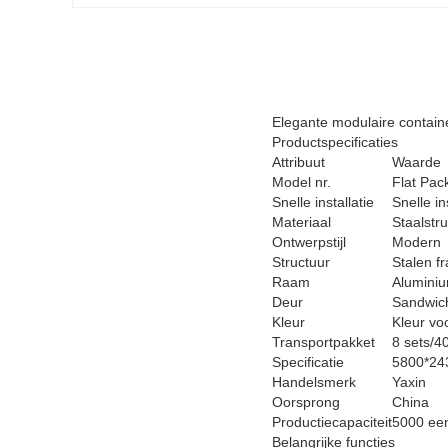
Elegante modulaire contai
Productspecificaties
Attribuut
Waarde
Model nr.
Flat Pac
Snelle installatie
Snelle in
Materiaal
Staalstr
Ontwerpstijl
Modern
Structuur
Stalen f
Raam
Aluminiu
Deur
Sandwich
Kleur
Kleur vo
Transportpakket
8 sets/
Specificatie
5800*2
Handelsmerk
Yaxin
Oorsprong
China
Productiecapaciteit
5000 ee
Belangrijke functies