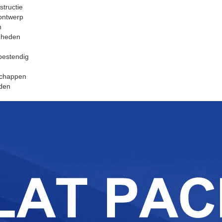
tructie
ontwerp
n
nheden
bestendig
schappen
den