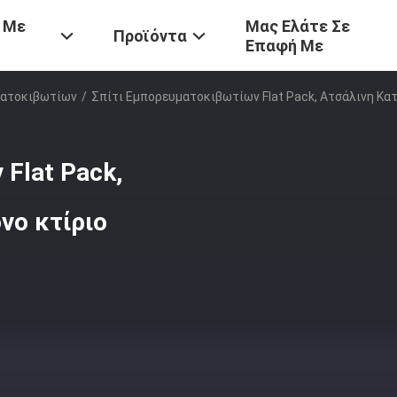
 Με
Μας Ελάτε Σε
Προϊόντα
Επαφή Με
ματοκιβωτίων
/
Σπίτι Εμπορευματοκιβωτίων Flat Pack, Ατσάλινη Κα
Flat Pack,
νο κτίριο