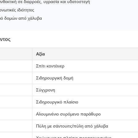
ανθεκτική σε διαρροές, υγρασία και υδατοστεγή
ονωτικές ιδιότητες
μό δομών από χάλυβα
ντος
Αξία
Σπίτι κοντέινερ
Σιδηρουργική δομή
Σύγχρονη
Σιδηρουργικό πλαίσιο
Αλουμινένιο συρόμενο παράθυρο
Πύλη με σάντουιτς/πύλη από χάλυβα
Χρώμα για το πλαίσιο προσαρμοσμένο