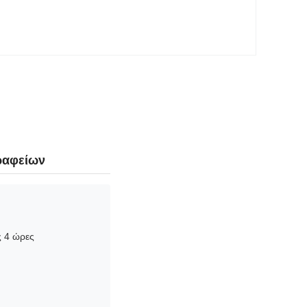
γραφείων
ς 4 ώρες