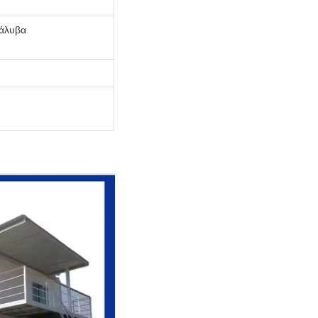
χάλυβα