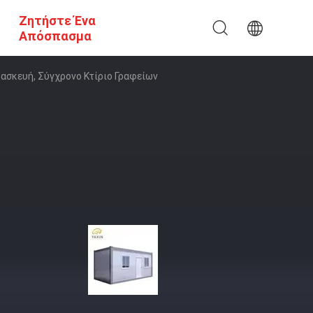
Ζητήστε Ένα
Απόσπασμα
τασκευή, Σύγχρονο Κτίριο Γραφείων