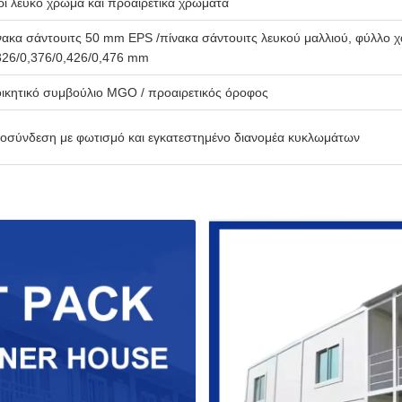
ρι λευκό χρώμα και προαιρετικά χρώματα
νακα σάντουιτς 50 mm EPS /πίνακα σάντουιτς λευκού μαλλιού, φύλλο 
326/0,376/0,426/0,476 mm
οικητικό συμβούλιο MGO / προαιρετικός όροφος
οσύνδεση με φωτισμό και εγκατεστημένο διανομέα κυκλωμάτων