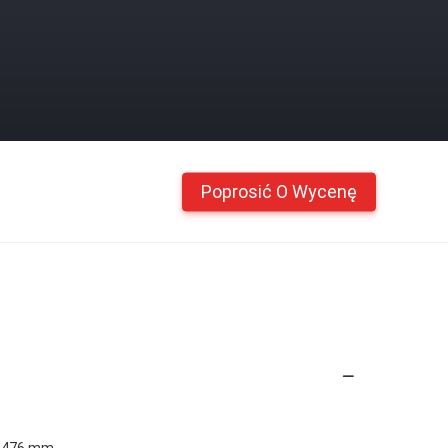
Poprosić O Wycenę
0,476 mm