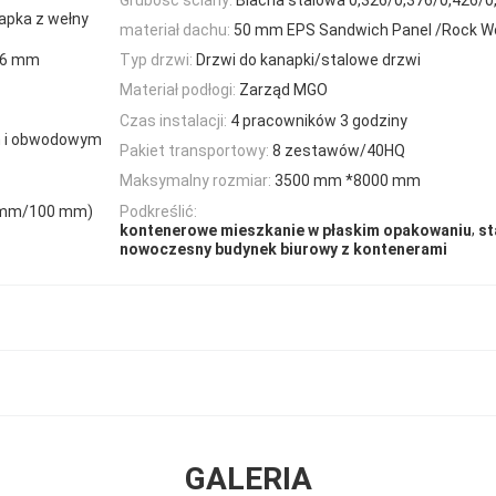
apka z wełny
materiał dachu:
50 mm EPS Sandwich Panel /Rock Wo
476 mm
Typ drzwi:
Drzwi do kanapki/stalowe drzwi
Materiał podłogi:
Zarząd MGO
Czas instalacji:
4 pracowników 3 godziny
m i obwodowym
Pakiet transportowy:
8 zestawów/40HQ
Maksymalny rozmiar:
3500 mm *8000 mm
5 mm/100 mm)
Podkreślić:
,
kontenerowe mieszkanie w płaskim opakowaniu
st
nowoczesny budynek biurowy z kontenerami
GALERIA