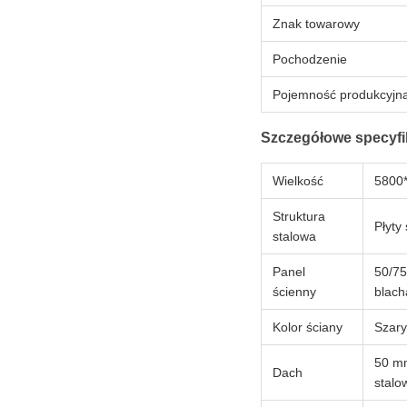
Znak towarowy
Pochodzenie
Pojemność produkcyjn
Szczegółowe specyfi
Wielkość
5800
Struktura
Płyty
stalowa
Panel
50/75
ścienny
blach
Kolor ściany
Szary
50 mm
Dach
stalo