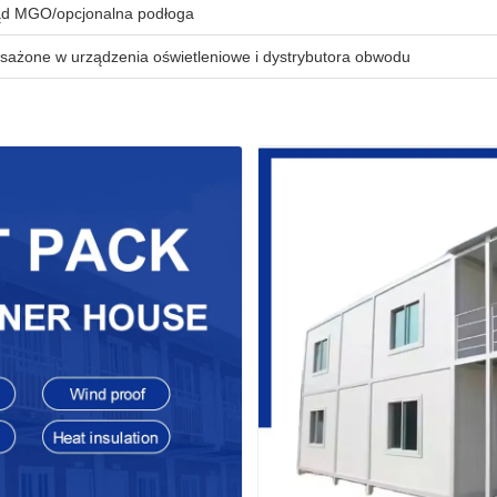
ąd MGO/opcjonalna podłoga
ażone w urządzenia oświetleniowe i dystrybutora obwodu