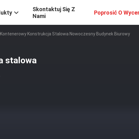
Skontaktuj Się Z
dukty
Poprosić O Wyce
Nami
Kontenerowy Konstrukcja Stalowa Nowoczesny Budynek Biurowy
a stalowa