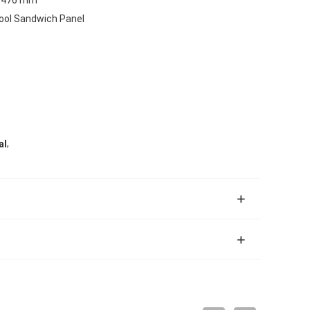
ol Sandwich Panel
,
al