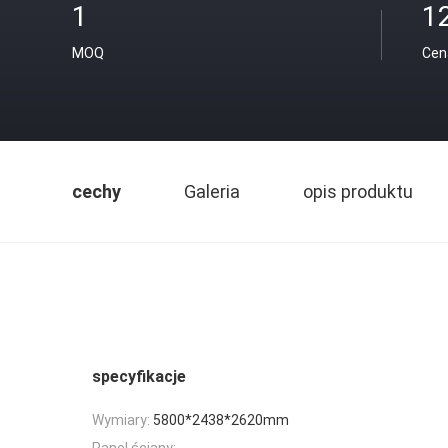
1
1
MOQ
Cen
cechy
Galeria
opis produktu
specyfikacje
Wymiary:
5800*2438*2620mm
Panel ściany: