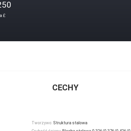
250
a £
CECHY
Tworzywo:
Struktura stalowa
Grubość ściany:
Blacha stalowa 0,326/0,376/0,426/