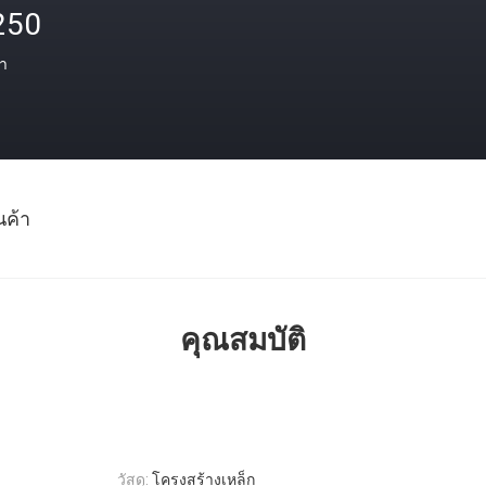
250
า
นค้า
คุณสมบัติ
วัสดุ:
โครงสร้างเหล็ก