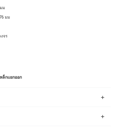
 มม
476 มม
วงจร
เหล็กแยกออก