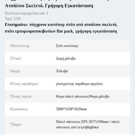
Ατσάλινο Σκελετό, Γρήγορη Εγκατάσταση
Ποσότητα παραγγελίας min: 1
Τιμή: 1250
Επισημαίνω:
σύγχρονο κοντέινερ σπίτι από ατσάλινο σκελετό
,
σπίτι εμπορευματοκιβωτίων flat pack
,
γρήγορη εγκατάσταση
1Μοντέλο αρ.:
Σπίτι κοντέινερ
2Υλικό:
Δομή χάλυβα
3Δομή:
Χάλυβα
4Τύπος παραθύρου:
γλιστρώντας παράθυρο αργιλίου
5Τύπος πόρτας:
Θυρα πάνελ σάντουιτς/Θυρα χάλυβα
6Διαστάσεις:
5800*2438*2620mm
Πάνελ σάντουιτς EPS 50/75/100mm / πάνελ
7Τοίχου:
σάντουιτς από πετροβάμβακα