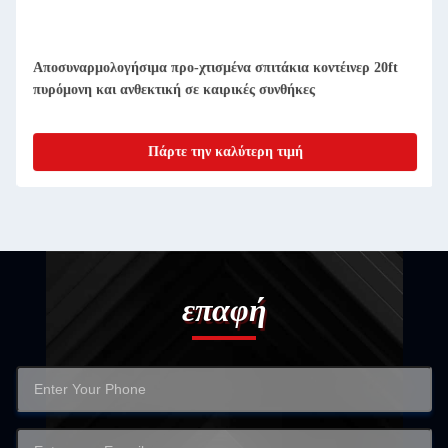
Οικίες με συμπαγές αποσυναρμολογητέο προετοιμασμένο
δοχείο
Πάρτε την καλύτερη τιμή
επαφή