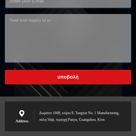
υποβολή
Δωμάτιο 1608, κτίριο 8, Tongxin No. 1 Manufacturing,
πόλη Shiji, περιοχή Panyu, Guangzhou, Κίνα
Address