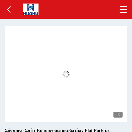
5
/6
Σύγχρονο Σπίτι Εμπορευματοκιβωτίων Flat Pack με