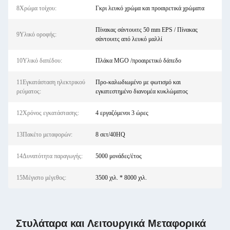
8Χρώμα τοίχου:
Γκρι λευκό χρώμα και προαιρετικά χρώματα
Πίνακας σάντουιτς 50 mm EPS / Πίνακας
9Υλικό οροφής:
σάντουιτς από λευκό μαλλί
10Υλικό δαπέδου:
Πλάκα MGO /προαιρετικό δάπεδο
11Εγκατάσταση ηλεκτρικού
Προ-καλωδιωμένο με φωτισμό και
ρεύματος:
εγκατεστημένο διανομέα κυκλώματος
12Χρόνος εγκατάστασης:
4 εργαζόμενοι 3 ώρες
13Πακέτο μεταφορών:
8 σετ/40HQ
14Δυνατότητα παραγωγής:
5000 μονάδες/έτος
15Μέγιστο μέγεθος:
3500 χιλ. * 8000 χιλ.
Στυλάταρα και Λειτουργικά Μεταφορικά