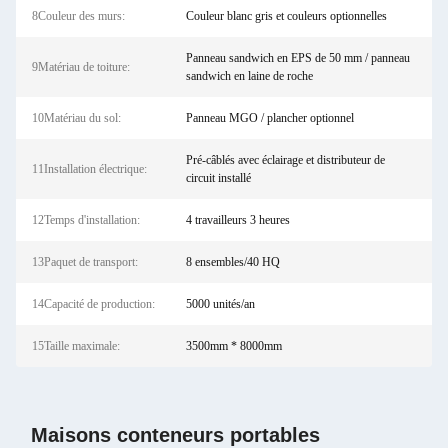
8Couleur des murs:
Couleur blanc gris et couleurs optionnelles
Panneau sandwich en EPS de 50 mm / panneau
9Matériau de toiture:
sandwich en laine de roche
10Matériau du sol:
Panneau MGO / plancher optionnel
Pré-câblés avec éclairage et distributeur de
11Installation électrique:
circuit installé
12Temps d'installation:
4 travailleurs 3 heures
13Paquet de transport:
8 ensembles/40 HQ
14Capacité de production:
5000 unités/an
15Taille maximale:
3500mm * 8000mm
Maisons conteneurs portables