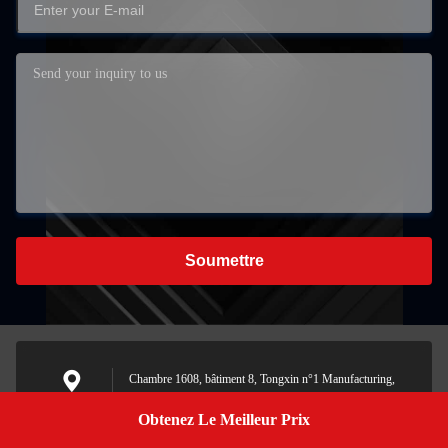
Soumettre
Chambre 1608, bâtiment 8, Tongxin n°1 Manufacturing,
ville de Shiji, district de Panyu, Guangzhou, Chine
Address
Obtenez Le Meilleur Prix
Get A Quote