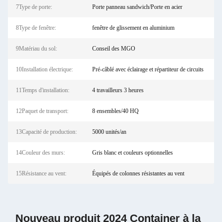
7Type de porte:
Porte panneau sandwich/Porte en acier
8Type de fenêtre:
fenêtre de glissement en aluminium
9Matériau du sol:
Conseil des MGO
10Installation électrique:
Pré-câblé avec éclairage et répartiteur de circuits
11Temps d'installation:
4 travailleurs 3 heures
12Paquet de transport:
8 ensembles/40 HQ
13Capacité de production:
5000 unités/an
14Couleur des murs:
Gris blanc et couleurs optionnelles
15Résistance au vent:
Équipés de colonnes résistantes au vent
Nouveau produit 2024 Container à la