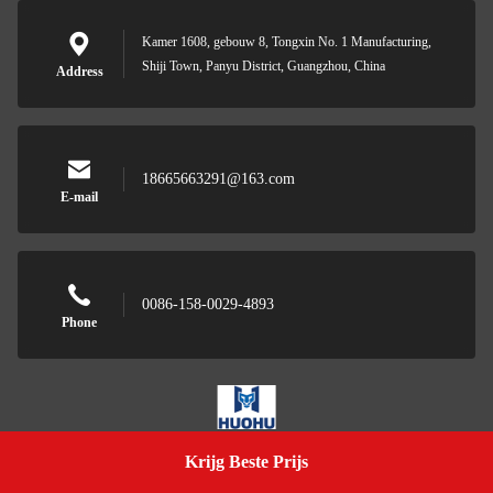
Kamer 1608, gebouw 8, Tongxin No. 1 Manufacturing,
Shiji Town, Panyu District, Guangzhou, China
Address
18665663291@163.com
E-mail
0086-158-0029-4893
Phone
Wuhan Huohu Technology Co., Ltd.
Krijg Beste Prijs
Get A Quote