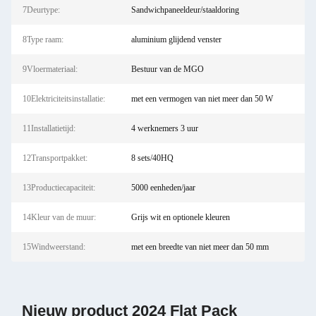
7Deurtype:
Sandwichpaneeldeur/staaldoring
8Type raam:
aluminium glijdend venster
9Vloermateriaal:
Bestuur van de MGO
10Elektriciteitsinstallatie:
met een vermogen van niet meer dan 50 W
11Installatietijd:
4 werknemers 3 uur
12Transportpakket:
8 sets/40HQ
13Productiecapaciteit:
5000 eenheden/jaar
14Kleur van de muur:
Grijs wit en optionele kleuren
15Windweerstand:
met een breedte van niet meer dan 50 mm
Nieuw product 2024 Flat Pack