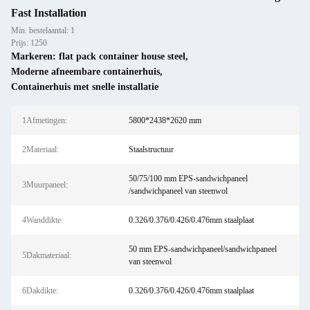
Fast Installation
Min. bestelaantal: 1
Prijs: 1250
Markeren:
flat pack container house steel
,
Moderne afneembare containerhuis
,
Containerhuis met snelle installatie
1Afmetingen:
5800*2438*2620 mm
2Materiaal:
Staalstructuur
50/75/100 mm EPS-sandwichpaneel
3Muurpaneel:
/sandwichpaneel van steenwol
4Wanddikte:
0.326/0.376/0.426/0.476mm staalplaat
50 mm EPS-sandwichpaneel/sandwichpaneel
5Dakmateriaal:
van steenwol
6Dakdikte:
0.326/0.376/0.426/0.476mm staalplaat