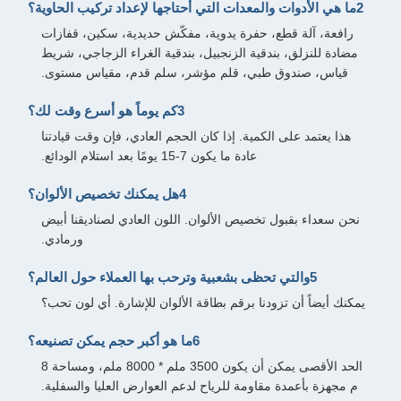
2ما هي الأدوات والمعدات التي أحتاجها لإعداد تركيب الحاوية؟
رافعة، آلة قطع، حفرة يدوية، مفكّش حديدية، سكين، قفازات
مضادة للنزلق، بندقية الزنجبيل، بندقية الغراء الزجاجي، شريط
قياس، صندوق طبي، قلم مؤشر، سلم قدم، مقياس مستوى.
3كم يوماً هو أسرع وقت لك؟
هذا يعتمد على الكمية. إذا كان الحجم العادي، فإن وقت قيادتنا
عادة ما يكون 7-15 يومًا بعد استلام الودائع.
4هل يمكنك تخصيص الألوان؟
نحن سعداء بقبول تخصيص الألوان. اللون العادي لصناديقنا أبيض
ورمادي.
5والتي تحظى بشعبية وترحب بها العملاء حول العالم؟
يمكنك أيضاً أن تزودنا برقم بطاقة الألوان للإشارة. أي لون تحب؟
6ما هو أكبر حجم يمكن تصنيعه؟
الحد الأقصى يمكن أن يكون 3500 ملم * 8000 ملم، ومساحة 8
م مجهزة بأعمدة مقاومة للرياح لدعم العوارض العليا والسفلية.