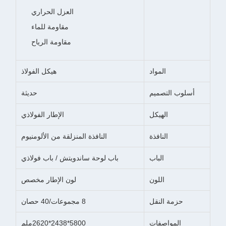
العزل الحراري
مقاومة للماء
مقاومة الرياح
المواد
هيكل الفولاذ
أسلوب التصميم
حديثة
الهيكل
الإطار الفولاذي
النافذة
النافذة المنزلقة من الألومنيوم
الباب
باب لوحة ساندويتش / باب فولاذي
اللون
لون الإطار مخصص
حزمة النقل
8 مجموعات/40 حصان
المواصفات
5800*2438*2620ملم