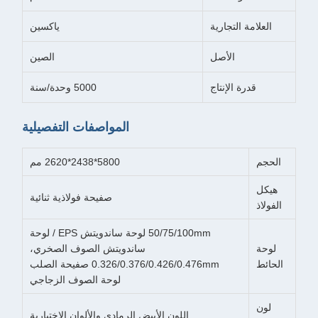
العلامة التجارية
ياكسين
الأصل
الصين
قدرة الإنتاج
5000 وحدة/سنة
المواصفات التفصيلية
الحجم
5800*2438*2620 مم
هيكل
صفيحة فولاذية ثنائية
الفولاذ
50/75/100mm لوحة ساندويتش EPS / لوحة
لوحة
ساندويتش الصوف الصخري،
الحائط
0.326/0.376/0.426/0.476mm صفيحة الصلب
لوحة الصوف الزجاجي
لون
اللون الأبيض الرمادي والألوان الاختيارية