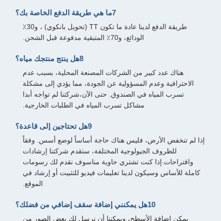
7ما هي طريقة الدفع الخاصة بك؟
طريقة الدفع لدينا عادة ما تكون TT (تحويل بانكوي) ، و30٪
الودائع، و70٪ المتبقية مدفوعة قبل الشحن.
8هل ينتج منتجك مياه؟
هناك عدد كبير من الشركات المصنعة المحلية، بسبب عدم
الاحترافية وعدم المسؤولية عن الجودة، مما يؤدي إلى مشكلة
تسرب المياه في الصندوق. حتى الآن،شركتنا لم تواجه أبدا
مشاكل تسرب المياه في الطلبات الخارجية.
9هل تحتاجين إلى قاعدة؟
إذا لم تنخفض الأرض، فليس هناك حاجة أساساً لوضع أسس. وفقاً
للظروف الجيولوجية المختلفة، ستقدم شركتنا إرشادات
واقتراحات.إذا كنت تشتري حاوية مناسوف نقدم لك رسومات
كاملة للأساس وسيكون لدينا تعليمات فيديو للتثبيت أو إرشاد في
الموقع.
10هل يمكنني إضافة سقف إضافي من فضلك؟
يمكن إضافة الأسطح، ويمكننا أن نرسل لك بعض الصور من