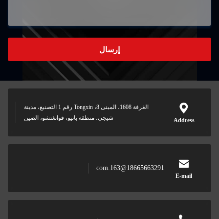
إرسال
الغرفة 1608، المبنى 8، Tongxin رقم 1 التصنيع، مدينة
شيجي، منطقة بانيو، قوانغتشو، الصين
Address
18665663291@163.com
E-mail