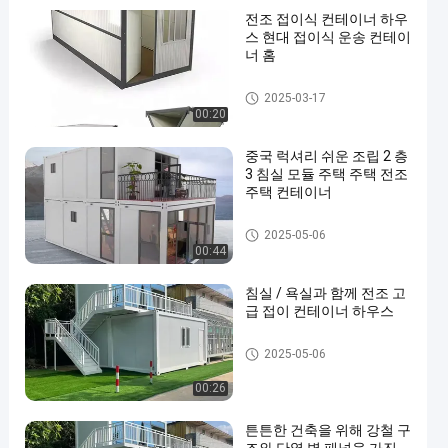
전조 접이식 컨테이너 하우
스 현대 접이식 운송 컨테이
너 홈
절첩식 콘테이너 집
2025-03-17
00:20
중국 럭셔리 쉬운 조립 2 층
3 침실 모듈 주택 주택 전조
주택 컨테이너
절첩식 콘테이너 집
2025-05-06
00:44
침실 / 욕실과 함께 전조 고
급 접이 컨테이너 하우스
절첩식 콘테이너 집
2025-05-06
00:26
튼튼한 건축을 위해 강철 구