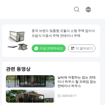
중국 브랜드 맞춤형 모듈식 소형 주택 접이식
조립식 이동식 주택 컨테이너 주택
지금 연락하세요
더 알아보기
관련 동영상
날씨에 저항하는 접는 컨테
이너 하우스 철 프레임 접는
컨테이너 하우스
절첩식 콘테이너 집
2025-03-17
00:31