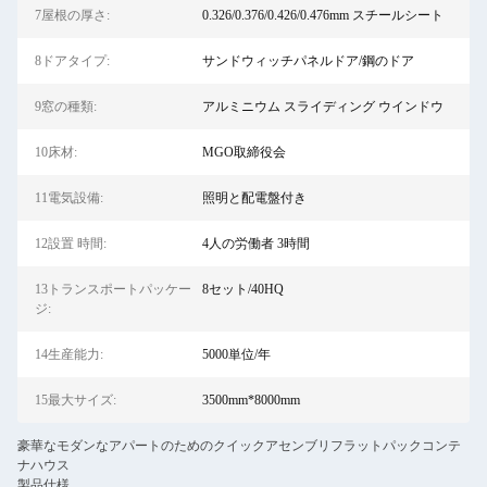
7屋根の厚さ:
0.326/0.376/0.426/0.476mm スチールシート
8ドアタイプ:
サンドウィッチパネルドア/鋼のドア
9窓の種類:
アルミニウム スライディング ウインドウ
10床材:
MGO取締役会
11電気設備:
照明と配電盤付き
12設置 時間:
4人の労働者 3時間
13トランスポートパッケー
8セット/40HQ
ジ:
14生産能力:
5000単位/年
15最大サイズ:
3500mm*8000mm
豪華なモダンなアパートのためのクイックアセンブリフラットパックコンテ
ナハウス
製品仕様