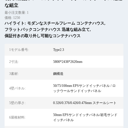
な組立
最小注文数量: 1
価格: 1250
ハイライト:
モダンなスチールフレーム コンテナハウス
,
フラットパックコンテナハウス 迅速な組み立て
,
保証付きの取り外し可能なコンテナハウス
1モデル番号:
Type2.3
2寸法:
5800*2438*2620mm
3素材:
鋼構造
50/75/100mm EPSサンドイッチパネル / ロ
4壁パネル:
ックウールサンドイッチパネル
5壁の厚さ:
0.326/0.376/0.426/0.476mm スチールシート
50mm EPSサンドイッチパネル/岩毛サンド
6屋根材料:
イッチパネル