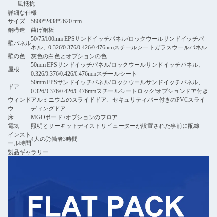
風抵抗
詳細な仕様
サイズ
5800*2438*2620 mm
鋼構造
曲げ鋼板
50/75/100mm EPSサンドイッチパネル/ロックウールサンドイッチパ
壁パネル
ネル、0.326/0.376/0.426/0.476mmスチールシートガラスウールパネル
壁の色
灰色の白色とオプションの色
50mm EPSサンドイッチパネル/ロックウールサンドイッチパネル、
屋根
0.326/0.376/0.426/0.476mmスチールシート
50mm EPSサンドイッチパネル/ロックウールサンドイッチパネル、
ドア
0.326/0.376/0.426/0.476mmスチールシートロック/オプションドア付き
ウィンド
アルミニウムのスライドドア、セキュリティバー付きのPVCスライ
ウ
ディングドア
床
MGOボード /オプションのフロア
電気
照明とサーキットディストリビューターが設置された事前に配線
インスト
4人の労働者3時間
ール時間
製品ギャラリー