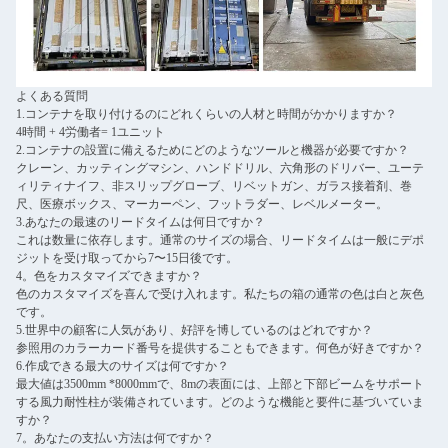
よくある質問
1.コンテナを取り付けるのにどれくらいの人材と時間がかかりますか？
4時間 + 4労働者= 1ユニット
2.コンテナの設置に備えるためにどのようなツールと機器が必要ですか？
クレーン、カッティングマシン、ハンドドリル、六角形のドリバー、ユーテ
ィリティナイフ、非スリップグローブ、リベットガン、ガラス接着剤、巻
尺、医療ボックス、マーカーペン、フットラダー、レベルメーター。
3.あなたの最速のリードタイムは何日ですか？
これは数量に依存します。通常のサイズの場合、リードタイムは一般にデポ
ジットを受け取ってから7〜15日後です。
4。色をカスタマイズできますか？
色のカスタマイズを喜んで受け入れます。私たちの箱の通常の色は白と灰色
です。
5.世界中の顧客に人気があり、好評を博しているのはどれですか？
参照用のカラーカード番号を提供することもできます。何色が好きですか？
6.作成できる最大のサイズは何ですか？
最大値は3500mm *8000mmで、8mの表面には、上部と下部ビームをサポート
する風力耐性柱が装備されています。どのような機能と要件に基づいていま
すか？
7。あなたの支払い方法は何ですか？