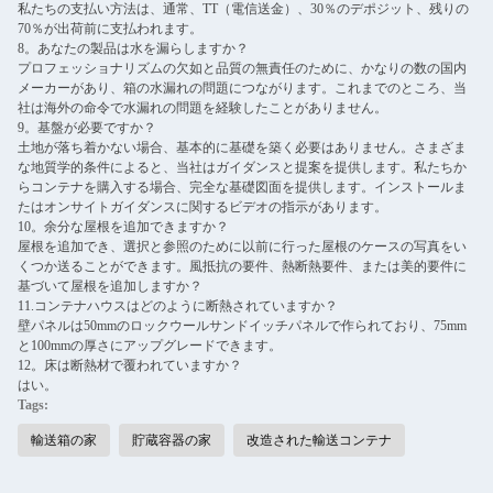
私たちの支払い方法は、通常、TT（電信送金）、30％のデポジット、残りの
70％が出荷前に支払われます。
8。あなたの製品は水を漏らしますか？
プロフェッショナリズムの欠如と品質の無責任のために、かなりの数の国内
メーカーがあり、箱の水漏れの問題につながります。これまでのところ、当
社は海外の命令で水漏れの問題を経験したことがありません。
9。基盤が必要ですか？
土地が落ち着かない場合、基本的に基礎を築く必要はありません。さまざま
な地質学的条件によると、当社はガイダンスと提案を提供します。私たちか
らコンテナを購入する場合、完全な基礎図面を提供します。インストールま
たはオンサイトガイダンスに関するビデオの指示があります。
10。余分な屋根を追加できますか？
屋根を追加でき、選択と参照のために以前に行った屋根のケースの写真をい
くつか送ることができます。風抵抗の要件、熱断熱要件、または美的要件に
基づいて屋根を追加しますか？
11.コンテナハウスはどのように断熱されていますか？
壁パネルは50mmのロックウールサンドイッチパネルで作られており、75mm
と100mmの厚さにアップグレードできます。
12。床は断熱材で覆われていますか？
はい。
Tags:
輸送箱の家
貯蔵容器の家
改造された輸送コンテナ