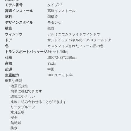
モデル番号
タイプ2.3
高速インストール
高速インストール
材料
鋼構造
デザインスタイル
モダンな
構造
鉄骨
ウィンドウ
アルミニウムスライドウィンドウ
ドア
サンドイッチパネルのドア/スチールドア
色
カスタマイズされたフレーム用の色
トランスポートパッケージ
8セット/40hq
仕様
5800*2438*2620mm
商標
Yaxin
起源
中国
生産能力
5000ユニット/年
重要な機能
地震抵抗性
簡単に移動できます
環境にやさしい
柔軟に組み合わせることができます
リークプルーフ
水分証明
安全
熱絶縁
防水