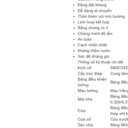
Động đất kháng
Dễ dàng di chuyển
Thân thiện với môi trường
Linh hoạt kết hợp
Bằng chứng rò rỉ
Chứng minh độ ẩm
An toàn
Cách nhiệt nhiệt
Không thấm nước
Sức đề kháng gió
Thông số kỹ thuật chi tiết
Kích cỡ
5800*24
Cấu trúc thép
Cung tấm
Bảng điều khiển
Bảng điề
tường
Màu tường
Màu trắn
Bảng điề
Mái nhà
0,326/0,
Bảng điề
Cửa
thép với 
Cửa sổ
Cửa trượt
Sàn nhà
Bảng MGO