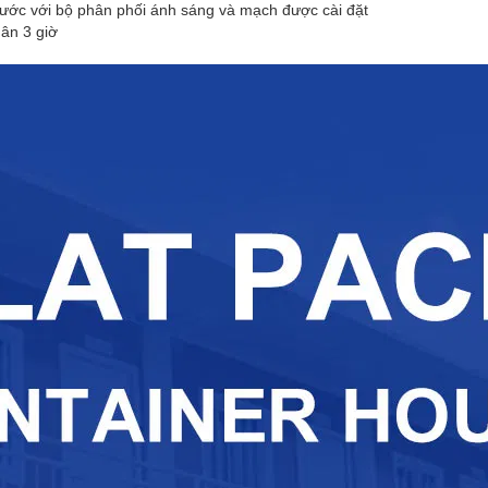
rước với bộ phân phối ánh sáng và mạch được cài đặt
ân 3 giờ