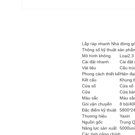
Lắp ráp nhanh Nhà đóng gó
Thông số kỹ thuật sản phẩ
Mô hình không.
Loại2.3
Cài đặt nhanh
Cài đặt
Vật liệu
Cấu trú
Phong cách thiết kế
Hiện đạ
Kết cấu
Khung 
Cửa sổ
Cửa sổ 
Cửa
Cửa bản
Màu sắc
Màu sắc
Gói vận chuyển
8 bộ/40
Đặc điểm kỹ thuật
5800*2
Thương hiệu
Yaxin
Nguồn gốc
Trung 
Năng lực sản xuất
5000uni
Các tính năng chính