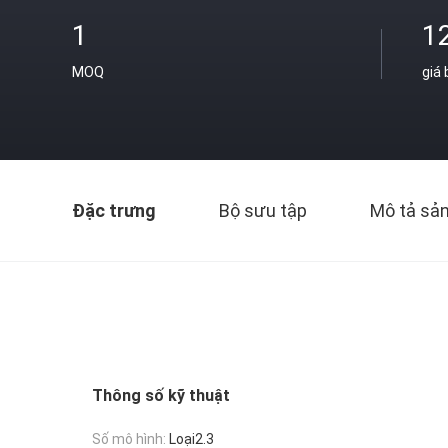
1
1
MOQ
giá
Đặc trưng
Bộ sưu tập
Mô tả sả
Thông số kỹ thuật
Số mô hình:
Loại2.3