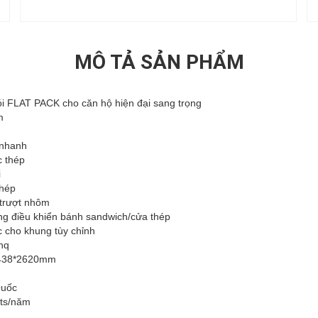
MÔ TẢ SẢN PHẨM
i FLAT PACK cho căn hộ hiện đại sang trọng
m
 nhanh
c thép
i
thép
trượt nhôm
g điều khiển bánh sandwich/cửa thép
 cho khung tùy chỉnh
hq
438*2620mm
Quốc
ts/năm