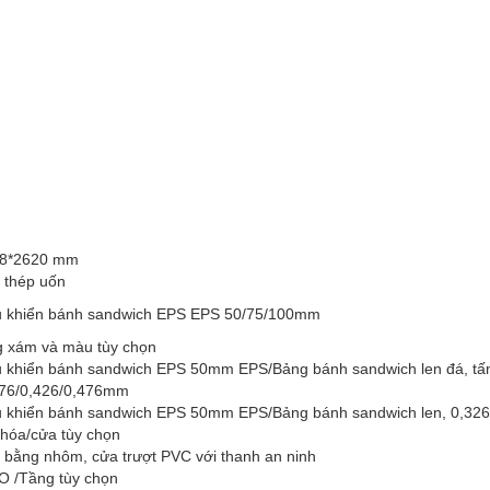
38*2620 mm
 thép uốn
u khiển bánh sandwich EPS EPS 50/75/100mm
g xám và màu tùy chọn
u khiển bánh sandwich EPS 50mm EPS/Bảng bánh sandwich len đá, tấ
376/0,426/0,476mm
u khiển bánh sandwich EPS 50mm EPS/Bảng bánh sandwich len, 0,32
khóa/cửa tùy chọn
 bằng nhôm, cửa trượt PVC với thanh an ninh
 /Tầng tùy chọn