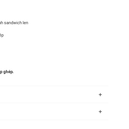
h sandwich len
ép
,
ắp ghép