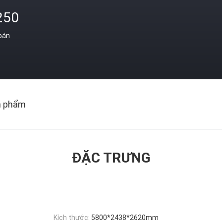
250
 bán
n phẩm
ĐẶC TRƯNG
Kích thước:
5800*2438*2620mm