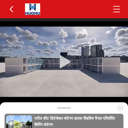
स्टील शीट डिटेचेबल कंटेनर हाउस सैंडविच पैनल परिवर्तित
शिपिंग कंटेनर